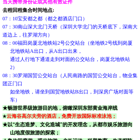
当天携带身份证或其他有效证件
去程回程集合时间地点
:
07：10宝安都之都（都之都酒店门口）
07：30南山深大北门天桥（深圳大学北门的天桥底下，深南大
道边上，往罗湖方向）
08：00福田岗厦北地铁站2号公交站台（坐地铁2号线到岗厦
北地铁站A出口，从A出口出来，
通过人行地下通道走到对面的公交站台，岗厦北地铁站
2）
08：30罗湖国贸公交站台（人民南路的国贸公交站台，物业集
团正门口
如坐地铁，请坐到国贸地铁站
B出口，到深房广场对面等
车）
★畅游世界级旅游目的地，俯瞰深圳东部黄金海岸线
云海谷高尔夫旁的酒店，免费开放国际标准泳池；
★
★
以
“
生态造梦、文化造城
”
的开发理念，从都市娱乐旅游向
山地度假旅游的探索；