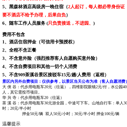
5、黑森林酒店高级房一晚住宿（
2人起订，每人都必带身份证
要不酒店不给予办理，后果自负
）
6、随车工作人员服务 (
只负责接送，不进园、
)
费用不包含
1、酒店住宿押金（可信用卡预授权）
2、全程不含正餐
3、不含意外险（强烈推荐客人自愿购买意外险）
4、
不含自费项目和其他一切个人消费
5
、
不含
909
茶溪谷景区接驳车
15
元
/
趟
/
人费用（返程）
景区内另外自费项目：仅供参考，以景区当天公布为准（客人自愿消费
大
侠
谷：代步用电瓶车
20元（往返），四维影院眼镜2元/付，水公园40
人，其它需投币项目。
华
兴
寺：代步用电瓶车
20（往返）
茶
溪
谷：代步用电瓶车
30元游全园，中途可下车。山地自行车：单人30
时；20元/半小时
押金
50元/辆 双人50元/小时；30元/半小时 押金100元/辆
温馨提示