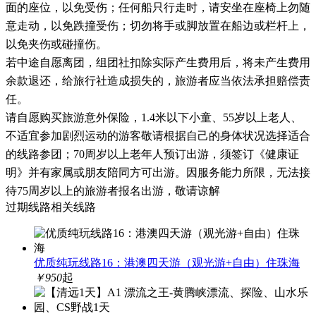
面的座位，以免受伤；任何船只行走时，请安坐在座椅上勿随
意走动，以免跌撞受伤；切勿将手或脚放置在船边或栏杆上，
以免夹伤或碰撞伤。
若中途自愿离团，组团社扣除实际产生费用后，将未产生费用
余款退还，给旅行社造成损失的，旅游者应当依法承担赔偿责
任。
请自愿购买旅游意外保险，
1.4米以下小童、55岁以上老人、
不适宜参加剧烈运动的游客敬请根据自己的身体状况选择适合
的线路参团；70周岁以上老年人预订出游，须签订《健康证
明》并有家属或朋友陪同方可出游。因服务能力所限，无法接
待75周岁以上的旅游者报名出游，敬请谅解
过期线路相关线路
优质纯玩线路16：港澳四天游（观光游+自由）住珠海
￥950
起