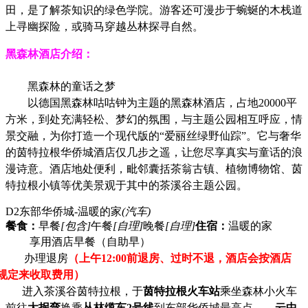
田，是了解茶知识的绿色学院。游客还可漫步于蜿蜒的木栈道
上寻幽探险，或骑马穿越丛林探寻自然。
黑森林酒店介绍：
黑森林的童话之梦
以德国黑森林咕咕钟为主题的黑森林酒店，占地
20000平
方米，到处充满轻松、梦幻的氛围，与主题公园相互呼应，情
景交融，为你打造一个现代版的“爱丽丝绿野仙踪”。它与奢华
的茵特拉根华侨城酒店仅几步之遥，让您尽享真实与童话的浪
漫诗意。酒店地处便利，毗邻囊括茶翁古镇、植物博物馆、茵
特拉根小镇等优美景观于其中的茶溪谷主题公园。
D2
东部华侨城-温暖的家
(汽车)
餐食：
早餐
[包含]
午餐
[自理]
晚餐
[自理]
住宿：
温暖的家
享用酒店早餐（自助早）
办理退房
（上午
12:00前退房、过时不退，酒店会按酒店
规定来收取费用）
进入茶溪谷茵特拉根，于
茵特拉根火车站
乘坐森林小火车
前往
大拐弯
换乘
丛林缆车
2号线
到东部华侨城最高点
——
云中