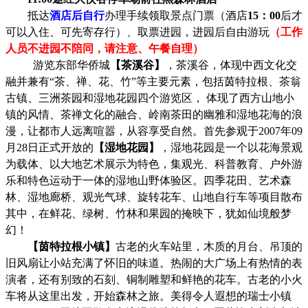
抵达
酒店后自行
办理手续领取景点门票（酒店
15：00
后才
可以入住、可先寄存行）、
取票进园，进园后自由游玩
（工作
人员不进园不陪同，请注意、午餐自理）
游览东部华侨城
【茶溪谷】
，茶溪谷，体现中西文化交
融并兼有
“茶、禅、花、竹”等主要元素，包括茵特拉根、茶翁
古镇、三洲茶园和湿地花园四个游览区， 体现了西方山地小
镇的风情、茶禅文化的融合、岭南茶田的幽雅和湿地花海的浪
漫，让都市人远离喧嚣，从容享受自然。首先参观于2007年09
月28日正式开放的
【
湿地花园
】
，湿地花园是一个以花海景观
为载体、以大地艺术展示为特色，集观光、科普教育、户外游
乐和特色运动于一体的湿地山野体验区。四季花田、艺术森
林、湿地廊桥、观光气球、旋转花车、山地自行车等项目散布
其中，在鲜花、绿树、竹林和果园的掩映下，犹如仙境般梦
幻！
【茵特拉根小镇】
古老的火车站里，木质的月台、吊顶的
旧风扇让小站充满了怀旧的味道。热闹的大广场上有热情的表
演者，还有别致的石刻、铜制雕塑和鲜艳的花车。古老的小火
车将从这里出发，开始森林之旅。美得令人遐想的瑞士小镇