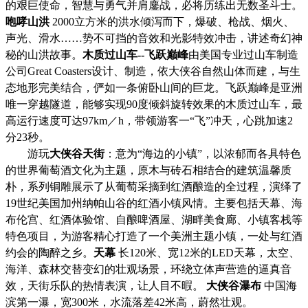
的艰巨使命，智慧与勇气并肩鏖战，必将历练出无数圣斗士。
咆哮山洪
2000立方米的洪水倾泻而下，爆破、枪战、烟火、
声光、滑水……势不可挡的音效和光影特效冲击，讲述奇幻神
秘的山洪故事。
木质过山车
--飞跃巅峰
由美国专业过山车制造
公司
Great Coasters设计、制造，依大侠谷自然山体而建，与生
态地形完美结合，俨如一条俯卧山间的巨龙。飞跃巅峰是亚洲
唯一穿越隧道，能够实现90度倾斜旋转效果的木质过山车，最
高运行速度可达97km／h，带领游客一“飞”冲天，心跳加速2
分23秒。
游玩
大侠谷天街
：意为
“海边的小镇”，以浓郁而各具特色
的世界葡萄酒文化为主题，原木与砖石相结合的建筑温馨质
朴，系列铜雕展示了从葡萄采摘到红酒酿造的全过程，演绎了
19世纪美国加州纳帕山谷的红酒小镇风情。主要包括天幕、海
布伦宫、红酒体验馆、自酿啤酒屋、湖畔美食廊、小镇客栈等
特色项目，为游客精心打造了一个美洲主题小镇，一处与红酒
约会的陶醉之乡。
天幕
长
120米、宽12米的LED天幕，太空、
海洋、森林交替变幻的壮观场景，环绕立体声营造的逼真音
效，天街乐队的热情表演，让人目不暇。
大侠谷瀑布
中国海
滨第一瀑，宽
300米，水流落差42米高，蔚然壮观。