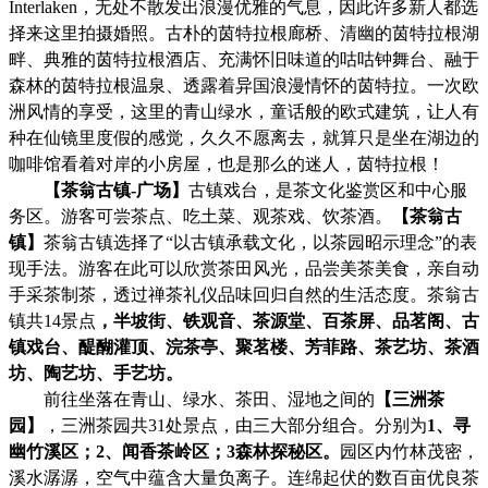
Interlaken，无处不散发出浪漫优雅的气息，因此许多新人都选
择来这里拍摄婚照。古朴的茵特拉根廊桥、清幽的茵特拉根湖
畔、典雅的茵特拉根酒店、充满怀旧味道的咕咕钟舞台、融于
森林的茵特拉根温泉、透露着异国浪漫情怀的茵特拉。一次欧
洲风情的享受，这里的青山绿水，童话般的欧式建筑，让人有
种在仙镜里度假的感觉，久久不愿离去，就算只是坐在湖边的
咖啡馆看着对岸的小房屋，也是那么的迷人，茵特拉根！
【茶翁古镇
-
广场
】
古镇戏台
，
是茶文化鉴赏区和中心服
务区。游客可尝茶点、吃土菜、观茶戏、饮茶酒。
【
茶翁古
镇
】
茶翁古镇选择了
“以古镇承载文化，以茶园昭示理念”的表
现手法。游客在此可以欣赏茶田风光，品尝美茶美食，亲自动
手采茶制茶，透过禅茶礼仪品味回归自然的生活态度。茶翁古
镇共14景点
，半坡街、铁观音、茶源堂、百茶屏、品茗阁、古
镇戏台、醍醐灌顶、浣茶亭、聚茗楼、芳菲路、茶艺坊、茶酒
坊、陶艺坊、手艺坊。
前往坐落在青山、绿水、茶田、湿地之间的
【三洲茶
园】
，三洲茶园共
31处景点，由三大部分组合。分别为
1、寻
幽竹溪区；2、闻香茶岭区；3森林探秘区。
园区内竹林茂密，
溪水潺潺，空气中蕴含大量负离子。连绵起伏的数百亩优良茶