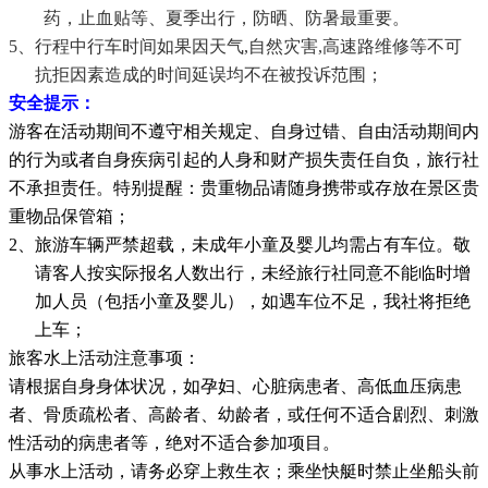
药，止血贴等、夏季出行，防晒、防暑最重要。
5、行程中行车时间如果因天气
,自然灾害,高速路维修等不可
抗拒因素造成的时间延误均不在被投诉范围
；
安全提示：
游客在活动期间不遵守相关规定、自身过错、自由活动期间内
的行为或者自身疾病引起的人身和财产损失责任自负，旅行社
不承担责任。特别提醒：贵重物品请随身携带或存放在景区贵
重物品保管箱；
2、旅游车辆严禁超载，未成年小童及婴儿均需占有车位。敬
请客人按实际报名人数出行，未经旅行社同意不能临时增
加人员（包括小童及婴儿），如遇车位不足，我社将拒绝
上车；
旅客水上活动注意事项：
请根据自身身体状况，如孕妇、心脏病患者、高低血压病患
者、骨质疏松者、高龄者、幼龄者，或任何不适合剧烈、刺激
性活动的病患者等，绝对不适合参加项目。
从事水上活动，请务必穿上救生衣；乘坐快艇时禁止坐船头前