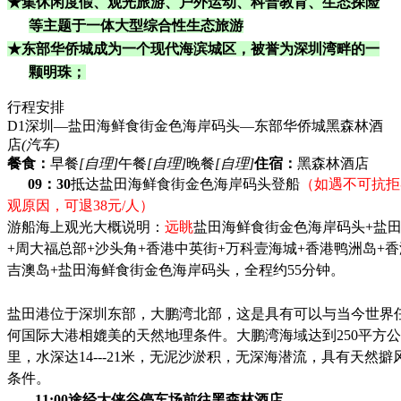
★
集休闲度假、观光旅游、户外运动、科普教育、生态探险
等主题于一体大型综合性生态旅游
★
东部华侨城成为一个现代海滨城区，被誉为深圳湾畔的一
颗明珠；
行程安排
D1
深圳—盐田海鲜食街金色海岸码头—东部华侨城黑森林酒
店
(汽车)
餐食：
早餐
[自理]
午餐
[自理]
晚餐
[自理]
住宿：
黑森林酒店
09：30
抵达盐田海鲜食街金色海岸码头登船
（如遇不可抗拒
观原因，可退
38元/人）
游船海上观光大概说明：
远眺
盐田海鲜食街金色海岸码头
+盐
+周大福总部+沙头角+香港中英街+万科壹海城+香港鸭洲岛+香
吉澳岛+盐田海鲜食街金色海岸码头，全程约55分钟。
盐田港位于深圳东部，大鹏湾北部，这是具有可以与当今世界
何国际大港相媲美的天然地理条件。大鹏湾海域达到
250平方公
里，水深达14---21米，无泥沙淤积，无深海潜流，具有天然擗
条件。
11:00途经大侠谷停车场前往黑森林酒店