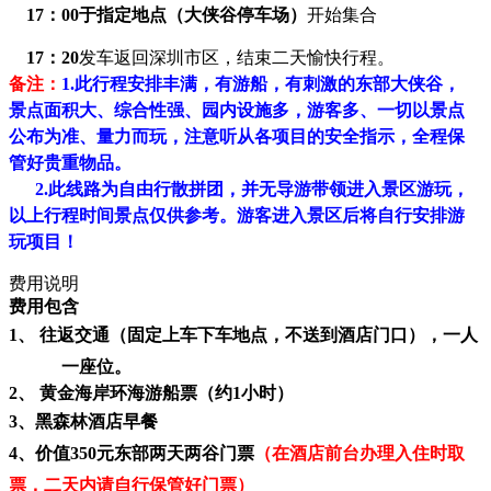
17：00于指定地点（大侠谷停车场）
开始集合
17：20
发车返回深圳市区，结束二天愉快行程。
备注：
1.
此行程安排丰满，有游船，有刺激的东部大侠谷，
景点面积大、综合性强、园内设施多，游客多、一切以景点
公布为准、量力而玩，注意听从各项目的安全指示，全程保
管好贵重物品。
2.
此线路为自由行散拼团，并无导游带领进入景区游玩，
以上行程时间景点仅供参考。游客进入景区后将自行安排游
玩项目！
费用说明
费用包含
1、
往返
交通（固定上车下车地点，不送到酒店门口）
，一人
一座位。
2、
黄金海岸环海游船票（约
1小时）
3、黑森林
酒店早餐
4、价值350元
东部两天两谷门票
（在酒店前台办理入住时取
票，二天内请自行保管好门票）