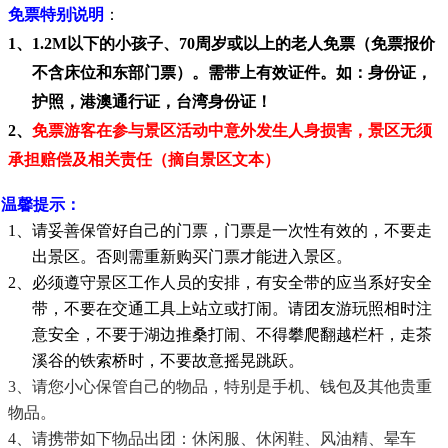
免票特别说明
：
1、1.2M以下的小孩子、70周岁或以上的老人免票
（免票报价
不含床位和东部门票）
。需带上有效证件。如：身份证，
护照，港澳通行证，台湾身份证！
2、
免票游客在参与景区活动中意外发生人身损害，景区无须
承担赔偿及相关责任（摘自景区文本）
温馨提示：
1、请妥善保管好自己的门票，门票是一次性有效的，不要走
出景区。否则需重新购买门票才能进入景区。
2、必须遵守景区工作人员的安排，有安全带的应当系好安全
带，不要在交通工具上站立或打闹。请团友游玩照相时注
意安全，不要于湖边推桑打闹、不得攀爬翻越栏杆，走茶
溪谷的铁索桥时，不要故意摇晃跳跃。
3、请您小心保管自己的物品，特别是手机、钱包及其他贵重
物品。
4、请携带如下物品出团：休闲服、休闲鞋、风油精、晕车