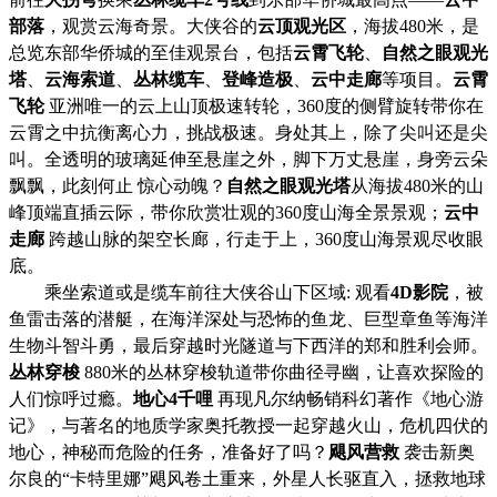
部落
，观赏云海奇景。大侠谷的
云顶观光区
，海拔
480米，是
总览东部华侨城的至佳观景台，包括
云霄飞轮
、
自然之眼观光
塔
、
云海索道
、
丛林缆车
、
登峰造极
、
云中走廊
等项目。
云霄
飞轮
亚洲唯一的云上山顶极速转轮，
360度的侧臂旋转带你在
云霄之中抗衡离心力，挑战极速。身处其上，除了尖叫还是尖
叫。全透明的玻璃延伸至悬崖之外，脚下万丈悬崖，身旁云朵
飘飘，此刻何止 惊心动魄？
自然之眼观光塔
从海拔
480米的山
峰顶端直插云际，带你欣赏壮观的360度山海全景景观；
云中
走廊
跨越山脉的架空长廊，行走于上，
360度山海景观尽收眼
底。
乘坐索道或是缆车前往大侠谷山下区域
: 观看
4D影院
，被
鱼雷击落的潜艇，在海洋深处与恐怖的鱼龙、巨型章鱼等海洋
生物斗智斗勇，最后穿越时光隧道与下西洋的郑和胜利会师。
丛林穿梭
880米的丛林穿梭轨道带你曲径寻幽，让喜欢探险的
人们惊呼过瘾。
地心
4千哩
再现凡尔纳畅销科幻著作《地心游
记》，与著名的地质学家奥托教授一起穿越火山，危机四伏的
地心，神秘而危险的任务，准备好了吗？
飓风营救
袭击新奥
尔良的
“卡特里娜”飓风卷土重来，外星人长驱直入，拯救地球