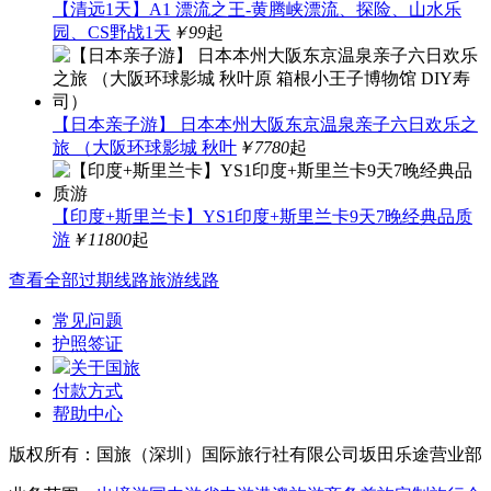
【清远1天】A1 漂流之王-黄腾峡漂流、探险、山水乐
园、CS野战1天
￥99
起
【日本亲子游】 日本本州大阪东京温泉亲子六日欢乐之
旅 （大阪环球影城 秋叶
￥7780
起
【印度+斯里兰卡】YS1印度+斯里兰卡9天7晚经典品质
游
￥11800
起
查看全部过期线路旅游线路
常见问题
护照签证
关于国旅
付款方式
帮助中心
版权所有：国旅（深圳）国际旅行社有限公司坂田乐途营业部