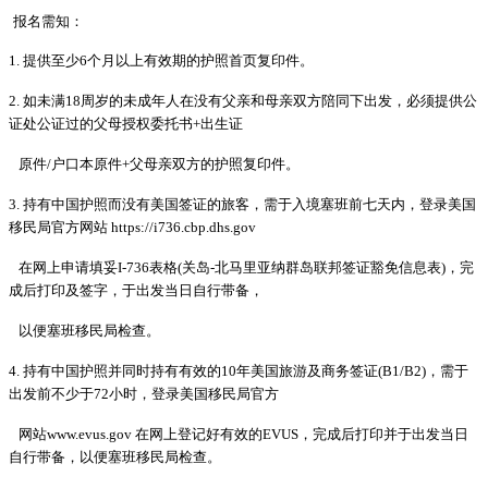
报名需知：
1.
提供至少
6
个月以上有效期的护照首页复印件。
2.
如未满
18
周岁的未成年人在没有父亲和母亲双方陪同下出发，必须提供公
证处公证过的父母授权委托书
+
出生证
原件
/
户口本原件
+
父母亲双方的护照复印件。
3.
持有中
国护
照而
没
有美
国签证
的旅客，需于入境塞班前七天
内
，登
录
美
国
移民局官方网站
https://i736.cbp.dhs.gov
在网上申请填妥
I-736
表格
(
关岛
-
北马里亚纳群岛联邦签证豁免信息表
)
，完
成后打印及签字，于出发当日自行带备，
以便塞班移民局检查。
4.
持有中国护照并同时持有有效的
10
年美国旅游及商务签证
(B1/B2)
，需于
出发前不少于
72
小时，登录美国移民局官方
网站
www.evus.gov
在网上登记好有效的
EVUS
，完成后打印并于出发当日
自行带备，以便塞班移民局检查。