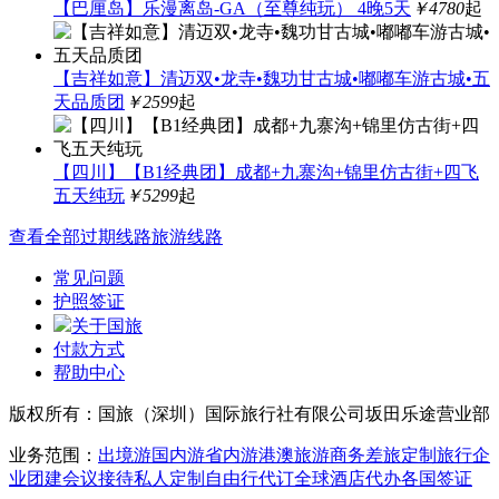
【巴厘岛】乐漫离岛-GA（至尊纯玩） 4晚5天
￥4780
起
【吉祥如意】清迈双•龙寺•魏功甘古城•嘟嘟车游古城•五
天品质团
￥2599
起
【四川】【B1经典团】成都+九寨沟+锦里仿古街+四飞
五天纯玩
￥5299
起
查看全部过期线路旅游线路
常见问题
护照签证
关于国旅
付款方式
帮助中心
版权所有：国旅（深圳）国际旅行社有限公司坂田乐途营业部
业务范围：
出境游
国内游
省内游
港澳旅游
商务差旅
定制旅行
企
业团建
会议接待
私人定制
自由行
代订全球酒店
代办各国签证