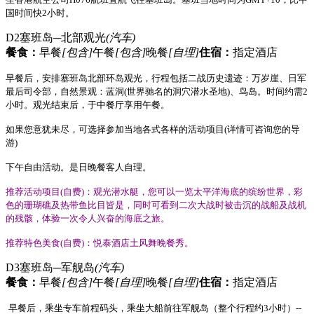
国时间快
2
小时。
D2
塞班岛─北部观光
(汽车)
餐食：
早餐
[包含]
午餐
[包含]
晚餐
[自理]
住宿：
指定酒店
早餐后，安排塞班岛北部环岛观光，行程包括二战历史遗迹：万岁崖、日军
最后司令部，自然景观：蓝洞
(
世界驰名的洞穴潜水圣地
)
、鸟岛。时间约需
2
小时。观光结束后，于中餐厅享用午餐。
如果您意犹未尽，可选择参加当地各式各样的活动项目
(
详情可咨询您的导
游
)
下午自由活动。是日晚餐客人自理。
推荐活动项目
(
自费
)
：观光潜水艇
，
您可以一览太平洋海底的缤纷世界，彩
色的珊瑚礁及热带鱼比目皆是，同时可看到二次大战时被击沉的战船及战机
的残骸，体验一次令人兴奋的海底之旅。
推荐特色美食
(
自费
)
：
悦泰酒店土风舞晚餐秀。
D3
塞班岛─军舰岛
(汽车)
餐食：
早餐
[包含]
午餐
[自理]
晚餐
[自理]
住宿：
指定酒店
早餐后，乘坐
专车
前程
码头
，乘坐大船前往军舰岛（整个行程约
3
小时）
--