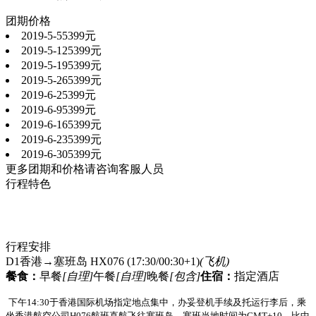
团期价格
2019-5-5
5399元
2019-5-12
5399元
2019-5-19
5399元
2019-5-26
5399元
2019-6-2
5399元
2019-6-9
5399元
2019-6-16
5399元
2019-6-23
5399元
2019-6-30
5399元
更多团期和价格请咨询客服人员
行程特色
行程安排
D1
香港→塞班岛 HX076 (17:30/00:30+1)
(飞机)
餐食：
早餐
[自理]
午餐
[自理]
晚餐
[包含]
住宿：
指定酒店
下午
14:
30
于香港国际机场指定地点集中，办妥登机手续及托运行李后，乘
坐香港航空公司
H076
航班直航飞往塞班岛。塞班当地时间为
GMT+10
，比中