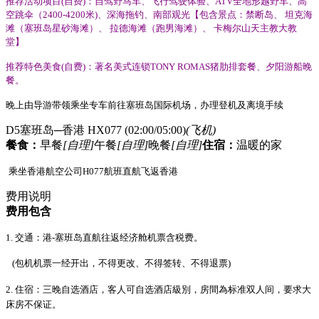
推荐活动项目
(
自费
)
：自驾野马车、
飞行驾驶体验、
ATV
全地形越野车、高
空跳伞（
2400-4200
米
)
、深海拖钓、南部观光【包含景点：禁断岛、
坦克海
滩（塞班岛星砂海滩）、
拉德海滩（跑男海滩）、
卡梅尔山天主教大教
堂】
推荐特色美食
(
自费
)
：著名美式连锁
TONY ROMAS
猪肋排套餐、夕阳游船晚
餐。
晚上
由导游带领乘坐专车前往塞班岛国际机场，办理登机及离境手续
D5
塞班岛─香港 HX077 (02:00/05:00)
(飞机)
餐食：
早餐
[自理]
午餐
[自理]
晚餐
[自理]
住宿：
温暖的家
乘坐香港航空公司
H07
7航班直航飞返香港
费用说明
费用包含
1.
交通：港
-
塞班岛直航往返经济舱机票含税费。
(包机机票一经开出，不得更改、不得签转、不得退票)
2.
住宿：
三
晚自选酒店，客人可自选酒店級別，房間為标准双人间，要求大
床房不保证。