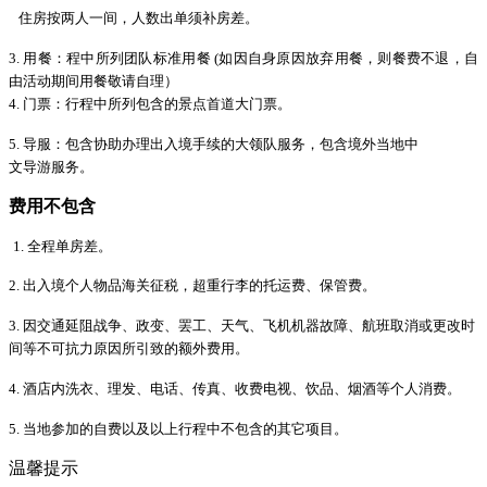
住房按两人一间，人数出单须补房差
。
3.
用餐：程中所列团队标准用餐
(如因自身原因放弃用餐，则餐费不退，自
由活动期间用餐敬请自理
）
4.
门票：行程中所列包含的景点首道大门票。
5.
导服：包含协助办理出入境手续的大领队服务，包含境外当地中
文导游服务。
费用不包含
1.
全程单房差。
2. 出入境个人物品海关征税
，
超重行李的托运费
、
保管费
。
3. 因交通延阻战争
、
政变
、
罢工
、
天气
、
飞机机器故障
、
航班取消或更改时
间等不可抗力原因所引致的额外费用。
4.
酒店内洗衣、理发、电话、传真、收费电视、饮品、烟酒等个人消费。
5. 当地参加的自费以及以上行程中不包含的其它项目。
温馨提示