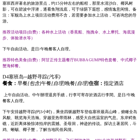
塞班西岸著名的旅游景点，约
15
分钟左右的船程，那里水清沙白、椰风树
影，可在碧波中浮潜，逐看鱼翔浅底，可于绿荫下遐想，感情逸意闲情。备
注：军舰岛上水上项目活动费用不含，若需要参加水上活动，可咨询您的导
游。
推荐活动项目
(
自费
)
：
各种水上活动（香蕉船、拖拽伞、水上摩托、海底漫
步、体验潜水等）
下午自由活动。是日
/
午晚餐客人自理。
推荐特色美食
(
自费
)
：
阿甘正传主题餐厅
BUBBA GUMP
特色套餐、
中式椰子
蟹海
鲜
餐。
D4
塞班岛─越野寻踪
(汽车)
餐食：
早餐
[包含]
午餐
[自理]
晚餐
[自理]
住宿：
指定酒店
上午
自由活动。
中午辦理退房手續，行李可寄存於酒店行李間。
是日
/
午晚
餐客人自理。
下午安排越野寻踪
(
约
3
小时
)
，乘坐四驱越野车登临塞班最高山峰，俯瞰全岛
风貌、眺览海天浩瀚。穿越亚热带雨林，感受大自然温室的气息。东岸鳄鱼
礁，近距离体验惊涛拍岸的震撼。圣母洞，神迹的传说。探访土著居民，斗
鸡、蜥蜴、椰子蟹，了解当地民俗风情。