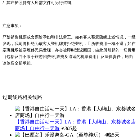
5. 其它护照持有人所需文件可另行咨询。
注意事
项
：
严
禁销售机票或套票给孕妇和非法劳工。如有客人蓄意隐瞒上述情况，一经
发现，我司将拒绝为该客人登机牌并拒绝登机，且所收费用一概不退；如在
塞班机场被塞班移民局发现，亦会被即时遣返回国，由此所引起的一切费用
（包括及并不限于旅游团费
/
机票费及遣返的机票费用）及法律责任，均由
该旅客全部承担。
过期线路相关线路
【香港自由活动一天】LA：香港【大屿山、东荟城名店
商场】自由行一天游
￥305
起