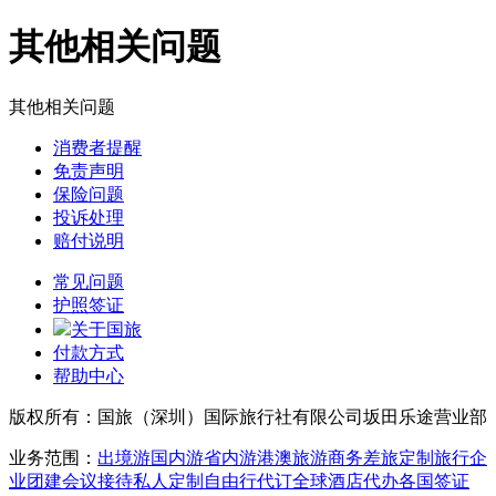
其他相关问题
其他相关问题
消费者提醒
免责声明
保险问题
投诉处理
赔付说明
常见问题
护照签证
关于国旅
付款方式
帮助中心
版权所有：国旅（深圳）国际旅行社有限公司坂田乐途营业部
业务范围：
出境游
国内游
省内游
港澳旅游
商务差旅
定制旅行
企
业团建
会议接待
私人定制
自由行
代订全球酒店
代办各国签证