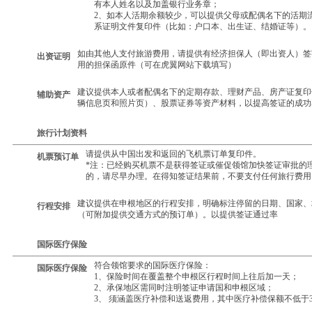
有本人姓名以及加盖银行业务章；
2、如本人活期余额较少，可以提供父母或配偶名下的活期
系证明文件复印件（比如：户口本、出生证、结婚证等）。
如由其他人支付旅游费用，请提供有经济担保人（即出资人）签
出资证明
用的担保函原件（可在虎翼网站下载填写）
建议提供本人或者配偶名下的定期存款、理财产品、房产证复印
辅助资产
辆信息页和照片页）、股票证券等资产材料，以提高签证的成功
旅行计划资料
请提供从中国出发和返回的飞机票订单复印件。
机票预订单
*注：已经购买机票不是获得签证或催促领馆加快签证审批的
的，请尽早办理。在得知签证结果前，不要支付任何旅行费用
建议提供在申根地区的行程安排，明确标注停留的日期、国家、
行程安排
（可附加提供交通方式的预订单）。以提供签证通过率
国际医疗保险
符合领馆要求的国际医疗保险：
国际医疗保险
1、保险时间在覆盖整个申根区行程时间上往后加一天；
2、承保地区需同时注明签证申请国和申根区域；
3、 须涵盖医疗补偿和送返费用，其中医疗补偿保额不低于