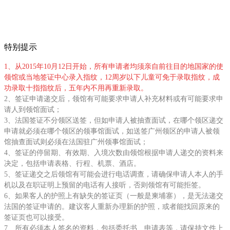
特别提示
1、从2015年10月12日开始，所有申请者均须亲自前往目的地国家的使
领馆或当地签证中心录入指纹，12周岁以下儿童可免于录取指纹，
成
功录取十指指纹后，五年内不用再重新录取。
2、签证申请递交后，领馆有可能要求申请人补充材料或有可能要求申
请人到领馆面试；
3、法国签证不分领区送签，但如申请人被抽查面试，在哪个领区递交
申请就必须在哪个领区的领事馆面试，如送签广州领区的申请人被领
馆抽查面试则必须在法国驻广州领事馆面试；
4、签证的停留期、有效期、入境次数由领馆根据申请人递交的资料来
决定，包括申请表格、行程、机票、酒店。
5、签证递交之后领馆有可能会进行电话调查，请确保申请人本人的手
机以及在职证明上预留的电话有人接听，否则领馆有可能拒签。
6、如果客人的护照上有缺失的签证页（一般是柬埔寨），是无法递交
法国的签证申请的。建议客人重新办理新的护照，或者能找回原来的
签证页也可以接受。
7、所有必须本人签名的资料，包括委托书、申请表等，请保持文件上