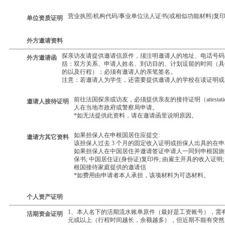
营业执照/机构代码/事业单位法人证书(或相似功能材料)复
单位资质证明
外方邀请资料
探亲访友请提供邀请信原件，须注明邀请人的地址、电话号码
外方邀请函
括：双方关系、申请人姓名、到访目的、计划逗留的时间（具
的以及行程）；必须有邀请人的亲笔签名。
注意：若邀请人为学生，还需要提供邀请人的学校在读证明或
前往法国探亲或访友，必须提供亲友的接待证明（attestation
邀请人接待证明
人在当地市政府或警察局申请。
*如无法提供此资料，请在邀请函里说明原因。
如果担保人在申根国居住应提交:
邀请方其它资料
该担保人过去 3 个月的固定收入证明或担保人出具的在
如果担保人在中国居住并邀请签证申请人一同到申根国旅行
保书; 中国居住证(身份证)复印件; 由雇主开具的收入证
根国接待家庭提供的邀请信
*如费用由申请者本人承担，该项材料为可选材料。
个人资产证明
1、本人名下的活期流水账单原件（最好是工资账号），需有
活期资金证明
元或以上（行程时间越长，余额越多），但近期不能有突然