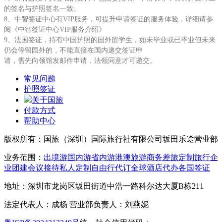
的签名与护照签名一致。
8、
中智签证中心有VIP服务，可提升申请签证的服务体验，详细请参
阅《中智签证中心VIP服务介绍》
9、法国签证，持有中国护照的国外留学生，如未毕业或已毕业但未来
仍会停留国外的，不能直接在国内递交签证申
请，需先向领
馆发邮件申请，法领同意才可递交。
常见问题
护照签证
关于国旅
付款方式
帮助中心
版权所有：国旅（深圳）国际旅行社有限公司坂田乐途营业部
业务范围：
出境游
国内游
省内游
港澳旅游
商务差旅
定制旅行
企
业团建
会议接待
私人定制
自由行
代订全球酒店
代办各国签证
地址：深圳市龙岗区坂田街道中浩一路科尔达大厦B栋211
法定代表人：成杨 营业部负责人：刘燕妮