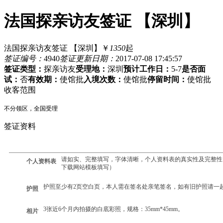
法国探亲访友签证 【深圳】
法国探亲访友签证 【深圳】
￥
1350
起
签证编号：
4940
签证更新日期：
2017-07-08 17:45:57
签证类型：
探亲访友
受理地：
深圳
预计工作日：
5-7
是否面
试：
否
有效期：
使馆批
入境次数：
使馆批
停留时间：
使馆批
收客范围
不分领区，全国受理
签证资料
请如实、完整填写，字体清晰，个人资料表的真实性及完整性
个人资料表
下载网站模板填写）
护照至少有2页空白页，本人需在签名处亲笔签名，如有旧护照请一
护照
3张近6个月内拍摄的白底彩照，规格：35mm*45mm。
相片