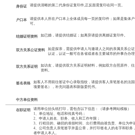
请提供清晰的第二代身份证复印件,正反面需复印在同一页。
身份证
请提供本人所在户口本上全体成员每一页的复印件；如果是集体户
户口本
可。
如已婚，请提供结婚证；如离异请提供离婚证复印件。
结婚证明资料
如是探亲，需提供申请人与邀请人之间的亲属关系公证
双方关系公证资料
认证，认证一般可在各省或者各主要城市的外事办办理
如访友，请提供双方关系证明材料，例如双方合照原件、往
双方关系证明
资料。
如客人不用前往签证中心录取指纹，请提供客人亲笔签名的法国
签名表格
项要签名），补充问题表和新版委托书。
中方单位资料
请用单位抬头纸打印，需包含以下信息：（请参考网站模板）
在职证明
1、单位地址、电话和传真号码；
2、申请人姓名、职务、收入和工作年限；
3、行程目的、确切的准假时间、出行费用由谁负责、单位为申
4、公司负责人亲笔签字并盖公章，并打印签名人的名字和职务
者申请人本人。