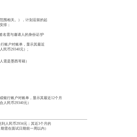
务范围相关。），计划逗留的起
安排；
签名需与邀请人的身份证/护
银行账户对账单，显示其最近
民币29340元）;
人需是墨西哥籍）
。
或银行账户对账单，显示其最近12个月
人民币29340元）
人民币2934元；其近3个月的
印日期需在面试日期前一周以内）