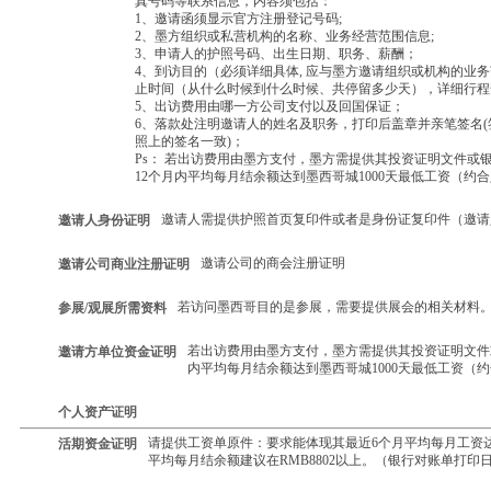
真号码等联系信息，内容须包括：
1、邀请函须显示官方注册登记号码;
2、墨方组织或私营机构的名称、业务经营范围信息;
3、申请人的护照号码、出生日期、职务、薪酬；
4、到访目的（必须详细具体, 应与墨方邀请组织或机构的业
止时间（从什么时候到什么时候、共停留多少天），详细行程
5、出访费用由哪一方公司支付以及回国保证；
6、落款处注明邀请人的姓名及职务，打印后盖章并亲笔签名(
照上的签名一致)；
Ps： 若出访费用由墨方支付，墨方需提供其投资证明文件或
12个月内平均每月结余额达到墨西哥城1000天最低工资（约合人
邀请人需提供护照首页复印件或者是身份证复印件（邀请
邀请人身份证明
邀请公司的商会注册证明
邀请公司商业注册证明
若访问墨西哥目的是参展，需要提供展会的相关材料
参展/观展所需资料
若出访费用由墨方支付，墨方需提供其投资证明文件
邀请方单位资金证明
内平均每月结余额达到墨西哥城1000天最低工资（约合
个人资产证明
请提供工资单原件：要求能体现其最近6个月平均每月工资达到
活期资金证明
平均每月结余额建议在RMB8802以上。（银行对账单打