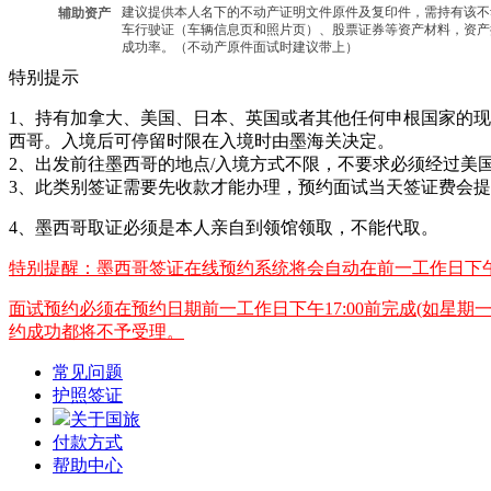
建议提供本人名下的不动产证明文件原件及复印件，需持有该不
辅助资产
车行驶证（车辆信息页和照片页）、股票证券等资产材料，资产
成功率。（不动产原件面试时建议带上）
特别提示
1、持有加拿大、美国、日本、英国或者其他任何申根国家的
西哥。入境后可停留时限在入境时由墨海关决定。
2、出发前往墨西哥的地点/入境方式不限，不要求必须经过美国/
3、此类别签证需要先收款才能办理，预约面试当天签证费会
4、墨西哥取证必须是本人亲自到领馆领取，不能代取。
特别提醒：墨西哥签证在线预约系统将会自动在前一工作日下午1
面试预约必须在预约日期前一工作日下午17:00前完成(如星
约成功都将不予受理。
常见问题
护照签证
关于国旅
付款方式
帮助中心