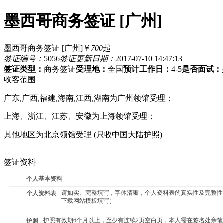
墨西哥商务签证 [广州]
墨西哥商务签证 [广州]
￥
700
起
签证编号：
5056
签证更新日期：
2017-07-10 14:47:13
签证类型：
商务签证
受理地：
全国
预计工作日：
4-5
是否面试：
收客范围
广东,广西,福建,海南,江西,湖南为广州领馆受理；
上海、浙江、江苏、安徽为上海领馆受理；
其他地区为北京领馆受理 (只收中国大陆护照)
签证资料
个人基本资料
请如实、完整填写，字体清晰，个人资料表的真实性及完整性
个人资料表
下载网站模板填写）
护照有效期6个月以上，至少有连续2页空白页，本人需在签名处亲
护照