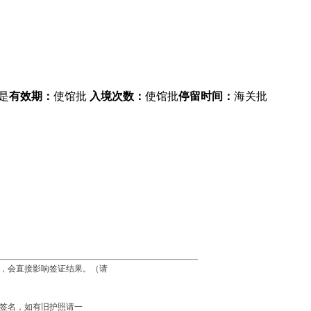
是
有效期：
使馆批
入境次数：
使馆批
停留时间：
海关批
，会直接影响签证结果。（请
笔签名，如有旧护照请一