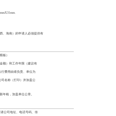
mX31mm.
西、海南）的申请人必须提供有
模板）
上的金额）和工作年限（建议有
出行费用由谁负责、单位为
公司名称（打印）并加盖公
新年检，加盖单位公章。
邀请公司地址、电话号码、传