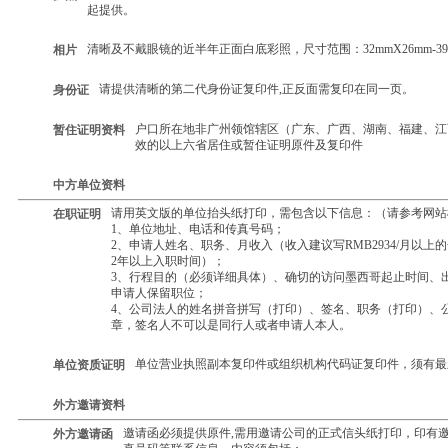
起提供。
清晰及不戴眼镜的近半年正面白底彩照，尺寸范围：32mmX26mm-39m
相片
请提供清晰的第二代身份证复印件,正反面需复印在同一页。
身份证
户口所在地非广州领馆辖区（广东、广西、湖南、福建、江
暂住证明资料
效的以上六省居住或暂住证明原件及复印件
中方单位资料
请用英文版的单位抬头纸打印，需包含以下信息：（请参考网站
在职证明
1、单位地址、电话和传真号码；
2、申请人姓名、职务、月收入（收入建议写RMB2934/月以
2年以上入职时间）；
3、行程目的（必须详细具体）、确切的访问墨西哥起止时间、
申请人保留职位；
4、公司法人的姓名拼音拼写（打印）、签名、职务（打印）、
章，签名人不可以是同行人或者申请人本人。
单位营业执照副本复印件或组织机构代码证复印件，须有最
单位资质证明
外方邀请资料
邀请函必须提供原件,需用邀请公司的正式信头纸打印，印有
外方邀请函