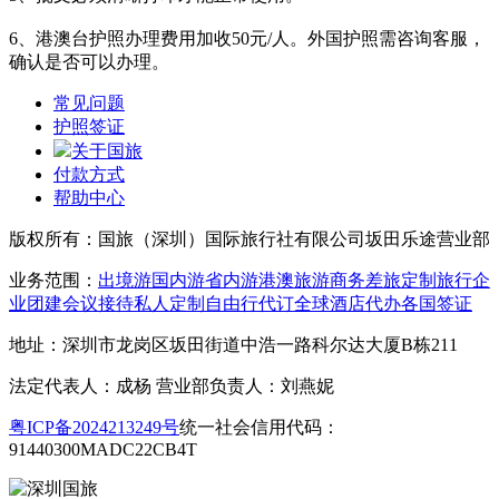
6、港澳台护照办理费用加收50元/人。外国护照需咨询客服，
确认是否可以办理。
常见问题
护照签证
关于国旅
付款方式
帮助中心
版权所有：国旅（深圳）国际旅行社有限公司坂田乐途营业部
业务范围：
出境游
国内游
省内游
港澳旅游
商务差旅
定制旅行
企
业团建
会议接待
私人定制
自由行
代订全球酒店
代办各国签证
地址：深圳市龙岗区坂田街道中浩一路科尔达大厦B栋211
法定代表人：成杨 营业部负责人：刘燕妮
粤ICP备2024213249号
统一社会信用代码：
91440300MADC22CB4T