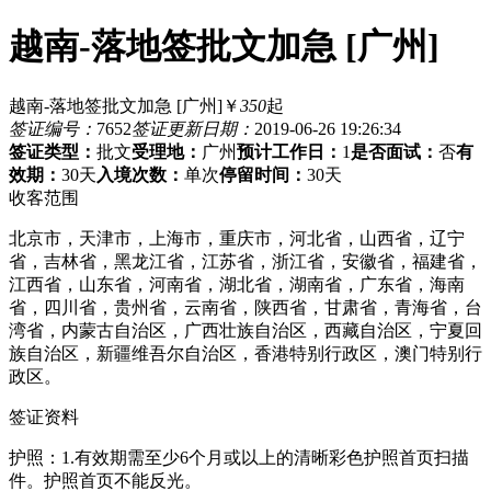
越南-落地签批文加急 [广州]
越南-落地签批文加急 [广州]
￥
350
起
签证编号：
7652
签证更新日期：
2019-06-26 19:26:34
签证类型：
批文
受理地：
广州
预计工作日：
1
是否面试：
否
有
效期：
30天
入境次数：
单次
停留时间：
30天
收客范围
北京市，天津市，上海市，重庆市，河北省，山西省，辽宁
省，吉林省，黑龙江省，江苏省，浙江省，安徽省，福建省，
江西省，山东省，河南省，湖北省，湖南省，广东省，海南
省，四川省，贵州省，云南省，陕西省，甘肃省，青海省，台
湾省，内蒙古自治区，广西壮族自治区，西藏自治区，宁夏回
族自治区，新疆维吾尔自治区，香港特别行政区，澳门特别行
政区。
签证资料
护照：1.有效期需至少6个月或以上的清晰彩色护照首页扫描
件。护照首页不能反光。