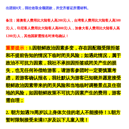
出团前
8
天，我社收取全额团款，并交齐签证所需材料。
备注：港澳客人费用比大陆客人高
200
元
/
人，台湾客人费用比大陆客人高
500
元
/
人，印尼客人费用比大陆客人高
800
元
/
人，加拿大客人费用比大陆客人高
1200
元
/
人，其他国家需报名时来电确认！
重要提示：
1.
因朝鲜政治因素多变，存在因配额受限拒签
和不提前告知的情况下临时闭关风险；如遇此情况，属于
政治不可抗力因素，我社不承担因拒签或闭关产生的损
失，也无任何补偿给游客，请游客参团时一定要慎重考
虑，若游客确认报名，我社默认为游客已知晓并愿意接受
朝鲜政治因素带来的闭关风险和当地临时调整景点及住宿
地的风险，如因朝鲜政策不可抗力因素产生的费用，游客
需自理；
2.
朝方如遇
70
周岁以上身体欠佳的老人不能接待！
3.
朝方
暂时限制接受未满
17
岁及以下儿童入境！