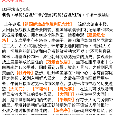
D3
平壤市
(汽车)
餐食：
早餐
[包含]
午餐
[包含]
晚餐
[包含]
住宿：
平壤一级酒店
上午参观
【祖国解放战争胜利纪念馆】
，该纪念馆由主楼、
大田解放战役大型全景图管、祖国解放战争胜利纪念塔和露天
武器展场组成，拥有80多个陈列室。接着参观
【建党纪念
塔】
，纪念塔中心有塔身，由锤子、镰刀和毛笔组成的党徽象
征工人、农民和知识分子。环形带上雕刻着口号：“朝鲜人民
的一切胜利的组织者和向导者朝鲜劳动党万岁！”环形带直径
50米，塔基直径70米，象征朝鲜劳动党光荣的历史。参观金日
成主席童年成长居住的
【万景台故居】
。坐落在距平壤市中心
向西南约12公里处。因能看到万景，故名万景台。之后到风景
美丽的
【牡丹峰】
散步。牡丹峰坐落在平壤中心，素有首都庭
院之美誉，被列入朝鲜八景之一。之后在平壤市区餐厅用午
餐。午餐后接着游览平壤市区景点。参观平壤市中心的历史遗
迹
【大同门】、【平壤钟】、【练光亭】，
在这儿可以欣赏朝
鲜母亲河大同江的美好风景。
【大同门】
坐落在中区大同门
洞，是中世朝鲜城门的代表。
【平壤钟】
保存于大同门旁侧钟
阁里。平壤钟是朝鲜封建王朝时期为了给平壤城人平时报时；
外敌入侵时报警而铸造的。
【练光亭】
代表朝鲜楼亭建筑，位