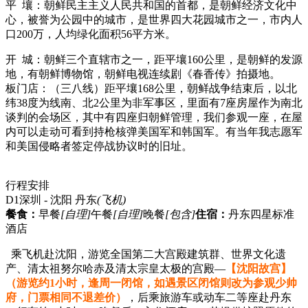
平 壤：朝鲜民主主义人民共和国的首都，是朝鲜经济文化中
心，被誉为公园中的城市，是世界四大花园城市之一，市内人
口200万，人均绿化面积56平方米。
开 城：朝鲜三个直辖市之一，距平壤160公里，是朝鲜的发源
地，有朝鲜博物馆，朝鲜电视连续剧《春香传》拍摄地。
板门店：（三八线）距平壤168公里，朝鲜战争结束后，以北
纬38度为线南、北2公里为非军事区，里面有7座房屋作为南北
谈判的会场区，其中有四座归朝鲜管理，我们参观一座，在屋
内可以走动可看到持枪核弹美国军和韩国军。有当年我志愿军
和美国侵略者签定停战协议时的旧址。
行程安排
D1
深圳 - 沈阳 丹东
(飞机)
餐食：
早餐
[自理]
午餐
[自理]
晚餐
[包含]
住宿：
丹东四星标准
酒店
乘飞机赴沈阳，游览全国第二大宫殿建筑群、世界文化遗
产、清太祖努尔哈赤及清太宗皇太极的宫殿—
【沈阳故宫】
（游览约1小时，逢周一闭馆，如遇景区闭馆则改为参观少帅
府，门票相同不退差价）
，后乘旅游车或动车二等座赴丹东