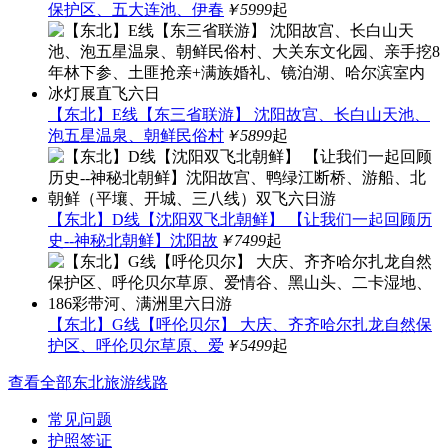
保护区、五大连池、伊春
￥5999
起
【东北】E线【东三省联游】 沈阳故宫、长白山天池、
泡五星温泉、朝鲜民俗村
￥5899
起
【东北】D线【沈阳双飞北朝鲜】 【让我们一起回顾历
史--神秘北朝鲜】沈阳故
￥7499
起
【东北】G线【呼伦贝尔】 大庆、齐齐哈尔扎龙自然保
护区、呼伦贝尔草原、爱
￥5499
起
查看全部东北旅游线路
常见问题
护照签证