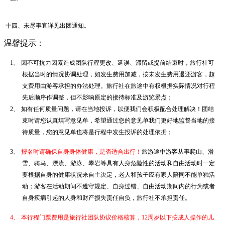
十四、未尽事宜详见出团通知。
温馨提示：
1、
因不可抗力因素造成团队行程更改、延误、滞留或提前结束时，旅行社可
根据当时的情况协调处理，如发生费用加减，按未发生费用退还游客，超
支费用由游客承担的办法处理。旅行社在旅途中有权根据实际情况对行程
先后顺序作调整，但不影响原定的接待标准及游览景点；
2、
如有任何质量问题，请在当地投诉，以便我们会积极配合处理解决！团结
束时
请您认真填写意见单，希望通过您的意见单我们更好地监督当地的接
待质量，您的意见单也将是行程中发生投诉的处理依据；
3、
报名时请确保自身身体健康，是否适合出行！
旅游途中游客从事爬山、滑
雪、骑马、漂流、游泳、攀岩等具有人身危险性的活动和自由活动时一定
要根据自身的健康状况来自主决定，老人和孩子应有家人陪同不能单独活
动；游客在活动期间不遵守规定、自身过错、自由活动期间内的行为或者
自身疾病引起的人身和财产损失责任自负，旅行社不承担责任。
4、
本行程门票费用是旅行社团队协议价格核算，
12
周岁以下按成人操作的儿