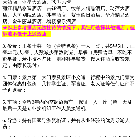
大酒店、亚星大酒店、苍洱风情
丽江精品格调酒店：吉钰酒店、牧羊人精品酒店、琦萍大酒
店、大恒别院酒店、兆丰酒店、紫玉假日酒店、华府精品酒
店、金生丽城酒店、增楼福乐酒店
★以上参考酒店无法接待的情况下，我社可选择其他酒店，但
标准不低于上述酒店。
3. 餐食：正餐十菜一汤（含特色餐）十人一桌，共5早5正，正
餐40元/人/餐，人数减少菜数酌减。早餐（房费含早，不吃不
退早餐，若小孩不占床，则须补早餐费，按入住酒店收费规
定，由家长现付）
4. 门票：景点第一大门票及景区小交通；行程中的景点门票为
团体优惠打包价，凡持学生证、军官证、老人证等任何证件不
予再退费；
5. 车辆：全程3年内的空调旅游车，保证一人一座（第一天及
最后一天是专业接机组工作人员接送机）；
6. 导游：持有国家导游资格证，并有从业经验的优秀导游人
员；