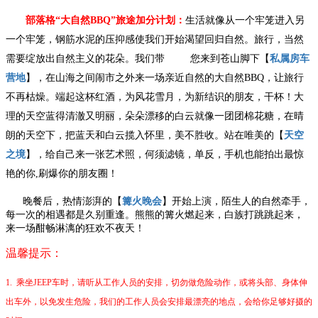
部落格
“大自然BBQ”旅途加分计划：
生活就像从一个牢笼进入另
一个牢笼，钢筋水泥的压抑感使我们开始渴望回归自然。
旅行，当然
需要绽放出自然主义的花朵。我们带 您来到苍山脚下【
私属房车
营地
】，在山海之间闹市之外来一场亲近自然的大自然
BBQ，让旅行
不再枯燥。端起这杯红酒，为风花雪月，为新结识的朋友，干杯！大
理的天空蓝得清澈又明丽，朵朵漂移的白云就像一团团棉花糖，在晴
朗的天空下，把蓝天和白云揽入怀里，美不胜收。站在唯美的【
天空
之境
】，给自己来一张艺术照，何须滤镜，单反，手机也能拍出最惊
艳的你
,刷爆你的朋友圈！
晚餐后，热情澎湃的【
篝火晚会
】开始上演，陌生人的自然牵手，
每一次的相遇都是久别重逢。熊熊的篝火燃起来，白族打跳跳起来，
来一场酣畅淋漓的狂欢不夜天！
温馨提示：
1. 乘坐JEEP车时，请听从工作人员的安排，切勿做危险动作，或将头部、身体伸
出车外，以免发生危险，我们的工作人员会安排最漂亮的地点，会给你足够好摄的