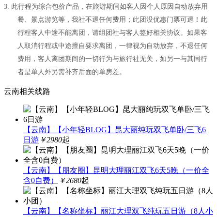
3.
此行程为综合包价产品，在旅游期间如客人因个人原因自动放弃用
餐、景点游览等，我社不退任何费用；此团没优惠门票可退！此
行程客人中途不能离团，请组团社与客人签好相关协议。如果客
人取消行程或中途擅自要求离团，一律视为自动放弃，不退任何
费用，客人离团期间的一切行为与旅行社无关，如另一与其同行
者是单人外另需补齐后面的单房差。
云南相关线路
【云南】【小年轻BLOG】昆大丽纯玩双飞单卧/三飞6
日游
￥2980
起
【云南】【朋友圈】昆明大理丽江双飞6天5晚（一价全
含0自费）
￥2680
起
【云南】【名称坐标】丽江大理双飞纯玩五日游（8人小