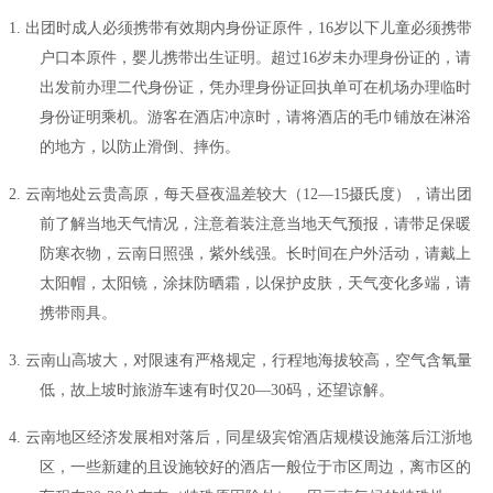
1.
出团时成人必须携带有效期内身份证原件，
16岁以下儿童必须携带
户口本原件，婴儿携带出生证明。超过16岁未办理身份证的，请
出发前办理二代身份证，凭办理身份证回执单可在机场办理临时
身份证明乘机。游客在酒店冲凉时，请将酒店的毛巾铺放在淋浴
的地方，以防止滑倒、摔伤。
2.
云南地处云贵高原，每天昼夜温差较大（
12—15摄氏度），请出团
前了解当地天气情况，注意着装注意当地天气预报，请带足保暖
防寒衣物，云南日照强，紫外线强。长时间在户外活动，请戴上
太阳帽，太阳镜，涂抹防晒霜，以保护皮肤，天气变化多端，请
携带雨具。
3.
云南山高坡大，对限速有严格规定，行程地海拔较高，空气含氧量
低，故上坡时旅游车速有时仅
20—30码，还望谅解。
4.
云南地区经济发展相对落后，同星级宾馆酒店规模设施落后江浙地
区，一些新建的且设施较好的酒店一般位于市区周边，离市区的