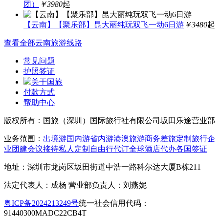
团）
￥3980
起
【云南】【聚乐部】昆大丽纯玩双飞一动6日游
￥3480
起
查看全部云南旅游线路
常见问题
护照签证
关于国旅
付款方式
帮助中心
版权所有：国旅（深圳）国际旅行社有限公司坂田乐途营业部
业务范围：
出境游
国内游
省内游
港澳旅游
商务差旅
定制旅行
企
业团建
会议接待
私人定制
自由行
代订全球酒店
代办各国签证
地址：深圳市龙岗区坂田街道中浩一路科尔达大厦B栋211
法定代表人：成杨 营业部负责人：刘燕妮
粤ICP备2024213249号
统一社会信用代码：
91440300MADC22CB4T