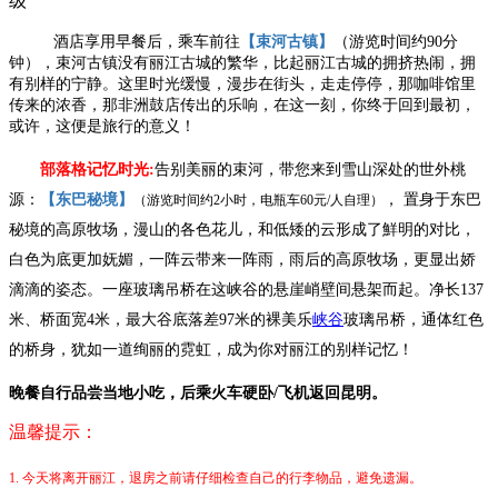
级
酒店享用早餐后，乘车前往
【束河古镇】
（游览时间约
90分
钟），束河古镇没有丽江古城的繁华，比起丽江古城的拥挤热闹，拥
有别样的宁静。这里时光缓慢，漫步在街头，走走停停，那咖啡馆里
传来的浓香，那非洲鼓店传出的乐响，在这一刻，你终于回到最初，
或许，这便是旅行的意义！
部落格记忆时光
:
告别美丽的束河，带您来到雪山深处的世外桃
源：
【东巴秘境】
，
置身于东巴
（游览时间约
2小时，电瓶车60元/人自理）
秘境的高原牧场，漫山的各色花儿，和低矮的云
形
成了鮮明的对比，
白色为底更加妩媚，一阵云带来一阵雨，雨后的高原牧场，更显出娇
滴滴的姿态。
一座玻璃吊桥在这峡谷的悬崖峭壁间悬架而起。净长
137
米、桥面宽4米，最大谷底落差97米的裸美乐
峡谷
玻璃吊桥，通体红色
的桥身，犹如一道绚丽的霓虹，成为你对丽江的别样记忆！
晚餐自行品尝当地小吃，后乘火车硬卧
/飞机返回昆明。
温馨提示：
1.
今天将离开丽江，退房之前请仔细检查自己的行李物品，避免遗漏。