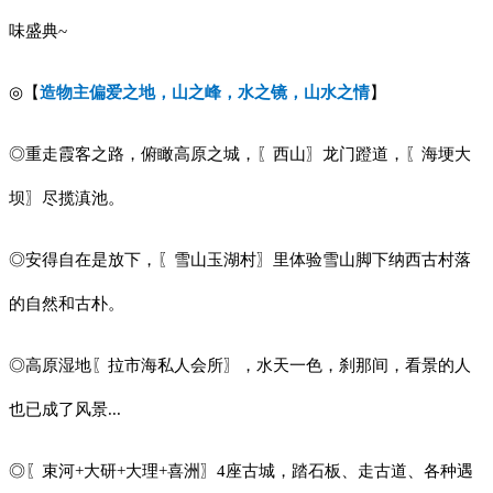
味盛典~
◎【
造物主偏爱之地，山之峰，水之镜，山水之情
】
◎重走霞客之路，俯瞰高原之城，〖西山〗龙门蹬道，〖海埂大
坝〗尽揽滇池。
◎安得自在是放下，〖雪山玉湖村〗里体验雪山脚下纳西古村落
的自然和古朴。
◎高原湿地〖拉市海私人会所〗，水天一色，刹那间，看景的人
也已成了风景...
◎〖束河+大研+大理+喜洲〗4座古城，踏石板、走古道、各种遇