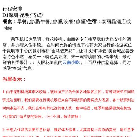
行程安排
D1
深圳-昆明
(飞机)
餐食：
早餐
[自理]
午餐
[自理]
晚餐
[自理]
住宿：
泰丽晶酒店或
同级
乘飞机抵达昆明，鲜花接机，由商务专车接至我们为您安排的酒
店，并办理入住手续。
在时间允许的情况下推荐大家自行前往游览位
于昆明市中心的昆明地标
“金马碧鸡坊”，还可以到“祥云”美食城品尝云
南特色小吃：感受一下特色臭豆腐、来一碗香喷喷的小锅米线、最时
鲜的各类果汁，让人眼花缭乱的
云南小吃
，上百品种供您选择，同时
感受
“春城”气息！
温馨提示：
1.
由于昆明机场离市区较远，该旅游产品为全国各地散客拼团，有可能乘坐不同航
班抵达昆明，我们需要在昆明机场把来自不同航班的贵宾接入酒店，各个航班到达
时间参差不齐，我们会将相邻抵达的客人统一集中接送，旺季可能需要您在机场
VIP贵宾厅做片刻的等候。小小不周，敬请谅解！
2.
当您入住酒店后要注意休息，做好体力储备，尤其是初上高原的贵宾，请注意不