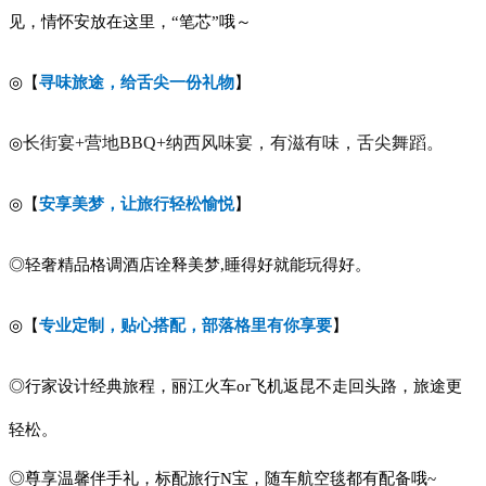
见，情怀安放在这里，“笔芯”哦～
◎【
寻味旅途，给舌尖一份礼物
】
长街宴
+营地BBQ+纳西风味宴，有滋有味，舌尖舞蹈。
◎
◎【
安享美梦，让旅行轻松愉悦
】
◎轻奢精品格调酒店诠释美梦,睡得好就能玩得好。
◎【
专业定制，贴心搭配，部落格里有你享要
】
◎行家设计经典旅程，丽江火车or飞机返昆不走回头路，旅途更
轻松。
◎尊享温馨伴手礼，标配旅行N宝，随车航空毯都有配备哦~