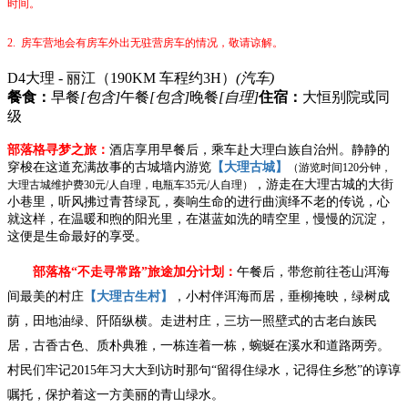
时间。
2. 房车营地会有房车外出无驻营房车的情况，敬请谅解。
D4
大理 - 丽江（190KM 车程约3H）
(汽车)
餐食：
早餐
[包含]
午餐
[包含]
晚餐
[自理]
住宿：
大恒别院或同
级
部落格寻梦之旅：
酒店享用早餐后，乘车赴大理白族自治州。静静的
穿梭在这道充满故事的古城墙内游览
【大理古城】
（游览时间
120分钟，
，游走在大理古城的大街
大理古城维护费30元/人自理，电瓶车35元/人自理）
小巷里，听风拂过青苔绿瓦，奏响生命的进行曲演绎不老的传说，心
就这样，在温暖和煦的阳光里，在湛蓝如洗的晴空里，慢慢的沉淀，
这便是生命最好的享受。
部落格
“不走寻常路”旅途加分计划：
午餐后，带您前往苍山洱海
间最美的村庄
【大理古生村】
，小村伴洱海而居，垂柳掩映，绿树成
荫，田地油绿、阡陌纵横。走进村庄，三坊一照壁式的古老白族民
居，古香古色、质朴典雅，一栋连着一栋，蜿蜒在溪水和道路两旁。
村民们牢记
2015年习大大到访时那句“留得住绿水，记得住乡愁”的谆谆
嘱托，保护着这一方美丽的青山绿水。