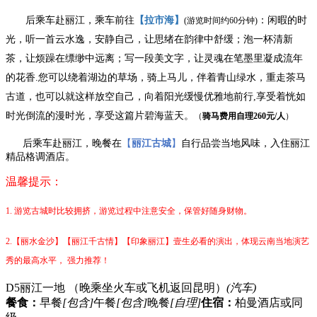
后乘车赴丽江，乘车前往
【拉市海】
：闲暇的时
(游览时间约60分钟)
光，听一首云水逸，安静自己，让思绪在韵律中舒缓；泡一杯清新
茶，让烦躁在缥缈中远离；写一段美文字，让灵魂在笔墨里凝成流年
的花香
.您可以绕着湖边的草场，骑上马儿，伴着青山绿水，重走茶马
古道，也可以就这样放空自己，向着阳光缓慢优雅地前行,享受着恍如
时光倒流的漫时光，享受这篇片碧海蓝天。
（
骑马费用自理
260元/人
）
后乘车赴丽江，晚餐在
【
丽江古城
】
自行品尝当地风味，入住丽江
精品格调酒店。
温馨提示：
1.
游览古城时比较拥挤，游览过程中注意安全，保管好随身财物。
2.【丽水金沙】【丽江千古情】
【印象丽江】
壹生必看的演出，体现云南当地演艺
秀的最高水平，
强力推荐！
D5
丽江一地 （晚乘坐火车或飞机返回昆明）
(汽车)
餐食：
早餐
[包含]
午餐
[包含]
晚餐
[自理]
住宿：
柏曼酒店或同