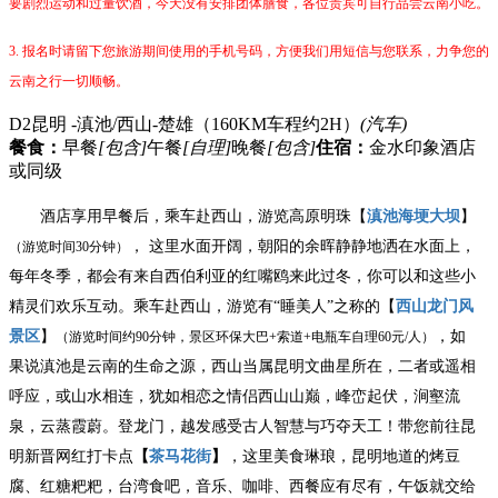
要剧烈运动和过量饮酒，今天没有安排团体膳食，各位贵宾可自行品尝云南小吃。
3.
报名时请留下您旅游期间使用的手机号码，方便我们用短信与您联系，力争您的
云南之行一切顺畅。
D2
昆明 -滇池/西山-楚雄（160KM车程约2H）
(汽车)
餐食：
早餐
[包含]
午餐
[自理]
晚餐
[包含]
住宿：
金水印象酒店
或同级
酒店享用早餐后，乘车赴西山，游览高原明珠【
滇池海埂大坝
】
，
这里水面开阔，朝阳的余晖静静地洒在水面上，
（游览时间
30分钟）
每年冬季，都会有来自西伯利亚的红嘴鸥来此过冬，你可以和这些小
精灵们欢乐互动。乘车赴西山，游览有
“睡美人”之称的【
西山龙门风
景区
】
，如
（游览时间约
90分钟，景区环保大巴+索道+电瓶车自理60元/人）
果说滇池是云南的生命之源，西山当属昆明文曲星所在，二者或遥相
呼应，或山水相连，犹如相恋之情侣
西山山巅，峰峦起伏，涧壑流
泉，云蒸霞蔚。登龙门，越发感受古人智慧与巧夺天工！带您前往昆
明新晋网红打卡点
【
茶马花街
】
，这里美食琳琅，昆明地道的烤豆
腐、红糖粑粑，台湾食吧，音乐、咖啡、西餐应有尽有，午饭就交给