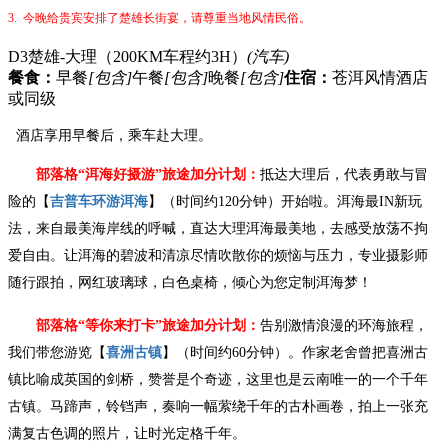
3. 今晚给贵宾安排了楚雄长街宴，请尊重当地风情民俗。
D3
楚雄-大理（200KM车程约3H）
(汽车)
餐食：
早餐
[包含]
午餐
[包含]
晚餐
[包含]
住宿：
苍洱风情酒店
或同级
酒店享用早餐后，乘车赴大理。
部落格
“洱海好摄游”旅途加分计划：
抵达大理后，代表勇敢与冒
险的【
吉普车环游洱海
】（时间约
120分钟）开始啦。洱海最IN新玩
法，来自最美海岸线的呼喊，直达大理洱海最美地，去感受放荡不拘
爱自由。让洱海的碧波和清凉尽情吹散你的烦恼与压力，专业摄影师
随行跟拍，网红玻璃球，白色桌椅，倾心为您定制洱海梦！
部落格
“等你来打卡”旅途加分计划：
告别激情浪漫的环海旅程，
我们带您游览【
喜洲古镇
】（时间约
60分钟）。作家老舍曾把喜洲古
镇比喻成英国的剑桥，赞誉是个奇迹，这里也是云南唯一的一个千年
古镇。马蹄声，铃铛声，奏响一幅萦绕千年的古朴画卷，拍上一张充
满复古色调的照片，让时光定格千年。