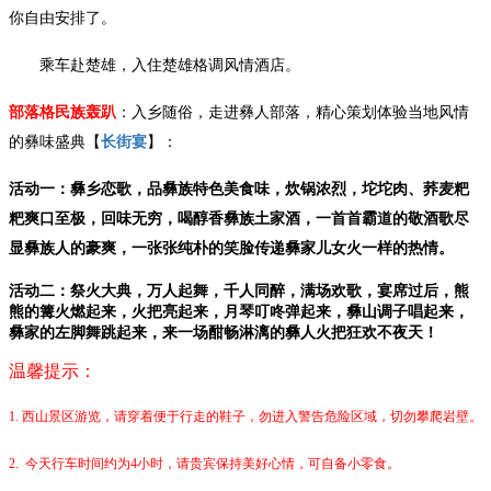
你自由安排了。
乘车赴楚雄，入住楚雄格调风情酒店。
部落格民族轰趴
：入乡随俗，走进彝人部落，精心策划体验当地风情
的彝味盛典【
长街宴
】：
活动一：彝乡恋歌，品彝族特色美食味，炊锅浓烈，坨坨肉、荞麦粑
粑爽口至极，回味无穷，喝醇香彝族土家酒，一首首霸道的敬
酒
歌尽
显彝族人的豪爽，一张张纯朴的笑脸传递彝家儿女火一样的热情。
活动二：祭火大典，万人起舞，千人同醉，满场欢歌，宴席过后，熊
熊的篝火燃起来，火把亮起来，月琴叮咚弹起来，彝山调子唱起来，
彝家的左脚舞跳起来，来一场酣畅淋漓的彝人火把狂欢不夜天！
温馨提示：
1.
西山景区游览，请穿着便于行走的鞋子，勿进入警告危险区域，切勿攀爬岩壁。
2. 今天行车时间约为4小时，请贵宾保持美好心情，可自备小零食。