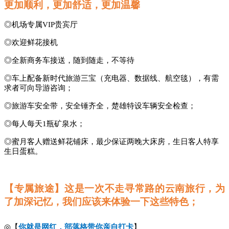
更加顺利，更加舒适，更加温馨
◎机场专属VIP贵宾厅
◎欢迎鲜花接机
◎全新商务车接送，随到随走，不等待
◎车上配备新时代旅游三宝（充电器、数据线、航空毯），有需
求者可向导游咨询；
◎旅游车安全带，安全锤齐全，楚雄特设车辆安全检查；
◎每人每天1瓶矿泉水；
◎蜜月客人赠送鲜花铺床，最少保证两晚大床房，生日客人特享
生日蛋糕。
【专属旅途】这是一次不走寻常路的云南旅行，为
了加深记忆，我们应该来体验一下这些特色；
◎【
你就是网红，部落格带你亲自打卡
】