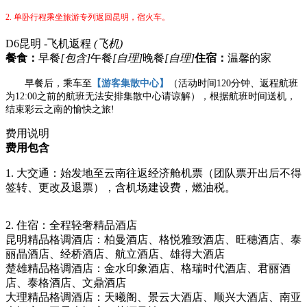
2.
单卧行程乘坐旅游专列返回昆明，宿火车。
D6
昆明 -飞机返程
(飞机)
餐食：
早餐
[包含]
午餐
[自理]
晚餐
[自理]
住宿：
温馨的家
早餐后，乘车至
【游客集散中心】
（活动时间
120分钟、返程航班
为12:00之前的航班无法安排集散中心请谅解），根据航班时间送机，
结束彩云之南的愉快之旅!
费用说明
费用包含
1. 大交通：始发地至云南往返经济舱机票（团队票开出后不得
签转、更改及退票），含机场建设费，燃油税。
2. 住宿：全程轻奢精品酒店
昆明精品格调酒店：柏曼酒店、格悦雅致酒店、旺穗酒店、泰
丽晶酒店、经桥酒店、航立酒店、雄得大酒店
楚雄精品格调酒店：金水印象酒店、格瑞时代酒店、君丽酒
店、泰格酒店、文鼎酒店
大理精品格调酒店：天曦阁、景云大酒店、顺兴大酒店、南亚