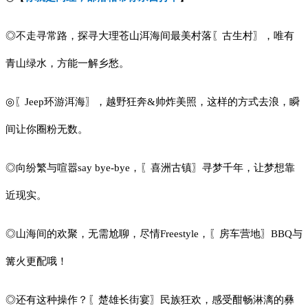
◎不走寻常路，探寻大理苍山洱海间最美村落〖古生村〗，唯有
青山绿水，方能一解乡愁。
◎〖Jeep环游洱海〗，越野狂奔&帅炸美照，这样的方式去浪，瞬
间让你圈粉无数。
◎向纷繁与喧嚣say bye-bye，〖喜洲古镇〗寻梦千年，让梦想靠
近现实。
◎山海间的欢聚，无需尬聊，尽情Freestyle，〖房车营地〗BBQ与
篝火更配哦！
◎还有这种操作？〖楚雄长街宴〗民族狂欢，感受酣畅淋漓的彝