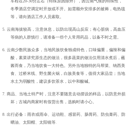
车程在
20-30分左右（特殊原因除外），因云南气候的特殊性，
冬季酒店空调定时开放或不开。如需额外安排多的被褥，电热毯
等，请向酒店工作人员索取。
5.
云南海拔较高，注意休息，以防出现高山反应；有心脏病，高血压
等病的人群慎行，请准备一些个人常用药品，以备不时之需。
6.
云南少数民族众多，当地民族饮食独成特色，口味偏重，偏辣和偏
酸，素菜讲究原生态的做法，很多蔬菜的做法仅用清水煮后，蘸
酱而食，乃当地饮食一大特色。另外当地独特的马帮菜、纳西美
食、过桥米线、野生菌火锅，白族美食等，值得大家品尝；当地
水土为弱酸性，建议多饮茶水，以中和酸碱。
7.
商品、当地土特产时，注意不要随意去动摆设的样品，以防意外损
坏；古城内商家时有假货出售，选购时请小心。
8.
出行必备：雨衣或雨伞、运动鞋、感冒药、肠胃药、防虫膏药、防
晒油、太阳帽、太阳镜等
.