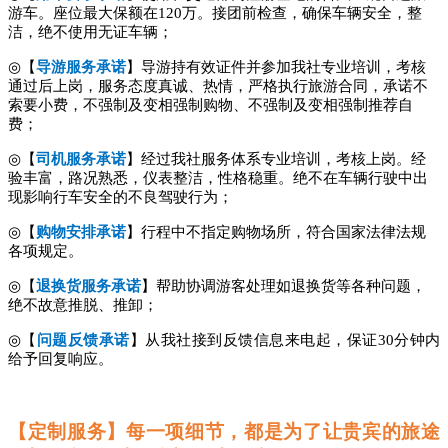
游车。座位最大保额在
120万。接团前检查，确保车辆安全，整
洁，绝不使用无证车辆；
◎【
导游服务承诺
】导游持有效证件并参加我社专业培训，考核
通过后上岗，服务态度真诚、热情，严格执行旅游合同，承诺不
索要小费，不强制及变相强制购物、不强制及变相强制推荐自
费；
◎【
司机服务承诺
】经过我社服务体系专业培训，考核上岗。经
验丰富，路况熟悉，仪表整洁，性格稳重。绝不在车辆行驶中出
现影响行车安全的不良驾驶行为；
◎【
购物安排承诺
】行程中不指定购物场所，符合国家法律法规
各项规定。
◎【
退换货服务承诺
】帮助协调游客处理如退换货等各种问题，
绝不故意推脱、推卸；
◎【
问题反馈承诺
】从我社接到反馈信息来电起，保证
30分钟内
给予回复响应。
【定制服务】每一项细节，都是为了让贵宾的旅途