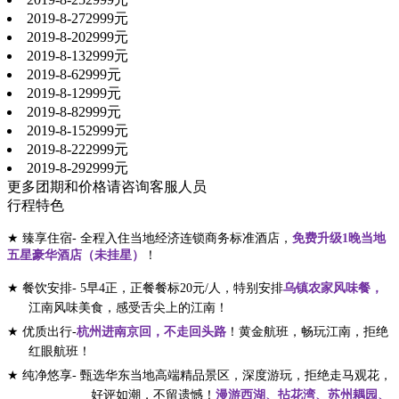
2019-8-27
2999元
2019-8-20
2999元
2019-8-13
2999元
2019-8-6
2999元
2019-8-1
2999元
2019-8-8
2999元
2019-8-15
2999元
2019-8-22
2999元
2019-8-29
2999元
更多团期和价格请咨询客服人员
行程特色
★
臻享住宿
- 全程入住当地经济连锁商务标准酒店，
免费升级
1晚当地
五星豪华酒店（未挂星）
！
★
餐饮安排
- 5早4正，正餐餐标20元/人，特别安排
乌镇农家风味餐，
江南风味美食，感受舌尖上的江南！
★
优质出行
-
杭州进南京回，不走回头路
！黄金航班，畅玩江南，拒绝
红眼航班！
★
纯净悠享
- 甄选华东当地高端精品景区，深度游玩，拒绝走马观花，
好评如潮，不留遗憾！
漫
游西湖、
拈花湾
、苏州耦园、