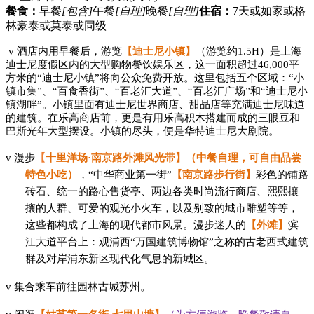
餐食：
早餐
[包含]
午餐
[自理]
晚餐
[自理]
住宿：
7天或如家或格
林豪泰或莫泰或同级
v
酒店内用早餐后，
游览
【迪士尼小镇】
（游览约
1.5H）是上海
迪士尼度假区内的大型购物餐饮娱乐区，这一面积超过46,000平
方米的“迪士尼小镇”将向公众免费开放。这里包括五个区域：“小
镇市集”、“百食香街”、“百老汇大道”、“百老汇广场”和“迪士尼小
镇湖畔”。小镇里面有迪士尼世界商店、甜品店等充满迪士尼味道
的建筑。在乐高商店前，更是有用乐高积木搭建而成的三眼豆和
巴斯光年大型摆设。小镇的尽头，便是华特迪士尼大剧院。
v
漫步
【
十里洋场
·南京路外滩风光带】（中餐自理，可自由品尝
特色小吃）
，
“中华商业第一街”
【南京路步行街】
彩色的铺路
砖石、统一的路心售货亭、两边各类时尚流行商店、熙熙攘
攘的人群、可爱的观光小火车，以及别致的城市雕塑等等，
这些都构成了上海的现代都市风景。漫步迷人的
【外滩】
滨
江大道平台上：观浦西
“万国建筑博物馆”之称的古老西式建筑
群及对岸浦东新区现代化气息的新城区。
v
集合乘车前往园林古城苏州。