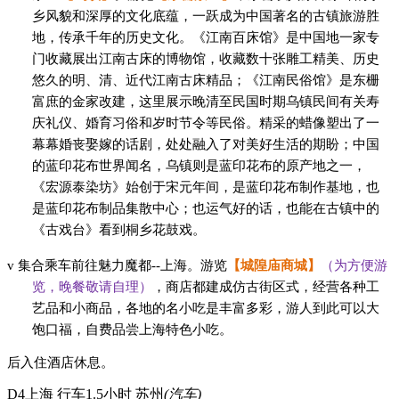
乡风貌和深厚的文化底蕴，一跃成为中国著名的古镇旅游胜
地，传承千年的历史文化。《江南百床馆》是中国地一家专
门收藏展出江南古床的博物馆，收藏数十张雕工精美、历史
悠久的明、清、近代江南古床精品；《江南民俗馆》是东栅
富庶的金家改建，这里展示晚清至民国时期乌镇民间有关寿
庆礼仪、婚育习俗和岁时节令等民俗。精采的蜡像塑出了一
幕幕婚丧娶嫁的话剧，处处融入了对美好生活的期盼；中国
的蓝印花布世界闻名，乌镇则是蓝印花布的原产地之一，
《宏源泰染坊》始创于宋元年间，是蓝印花布制作基地，也
是蓝印花布制品集散中心；也运气好的话，也能在古镇中的
《古戏台》看到桐乡花鼓戏。
v
集合乘车前往魅力魔都
--上海。游览
【城隍庙商城】
（为方便游
览，晚餐敬请自理）
，商店都建成仿古街区式，经营各种工
艺品和小商品，各地的名小吃是丰富多彩，游人到此可以大
饱口福，自费品尝上海特色小吃。
后入住酒店休息。
D4
上海 行车1.5小时 苏州
(汽车)