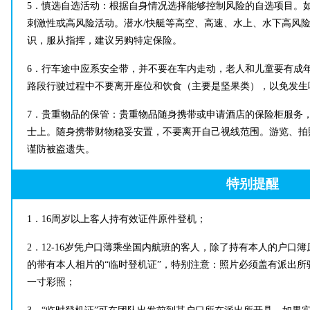
5．慎选自选活动：根据自身情况选择能够控制风险的自选项目。
刺激性或高风险活动。潜水/快艇等高空、高速、水上、水下高风
识，服从指挥，建议另购特定保险。
6．行车途中应系安全带，并不要在车内走动，老人和儿童要有成
路段行驶过程中不要离开座位和饮食（主要是坚果类），以免发生
7．贵重物品的保管：贵重物品随身携带或申请酒店的保险柜服务
士上。随身携带财物稳妥安置，不要离开自己视线范围。游览、拍
谨防被盗遗失。
特别提醒
1．16周岁以上客人持有效证件原件登机；
2．12-16岁凭户口薄乘坐国内航班的客人，除了持有本人的户口
的带有本人相片的“临时登机证”，特别注意：照片必须盖有派出所
一寸彩照；