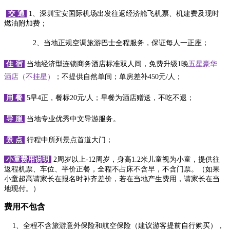
交
通
1、深圳宝安国际机场出发往返经济舱飞机票、机建费及现时
燃油附加费；
2、当地正规空调旅游巴士全程服务，保证每人一正座；
住
宿
当地经济型连锁商务酒店
标准双人间，免费升级
1晚
五星豪华
酒店（不挂星）
；不提供自然单间；单房差补
45
0元/人；
用
餐
5早4正，餐标20元/人；早餐为酒店赠送，不吃不退；
导
服
当地专业优秀中文导游服务。
景
点
行程中所列景点首道大门；
小童费用说明
2周岁以上-12周岁，身高1.2米儿童视为小童，提供往
返程机票、车位、半价正餐，全程不占床不含早，不含门票。（如果
小童超高请家长在报名时补齐差价，若在当地产生费用，请家长在当
地现付。）
费用不包含
1、全程不含旅游意外保险和航空保险（建议游客提前自行购买），