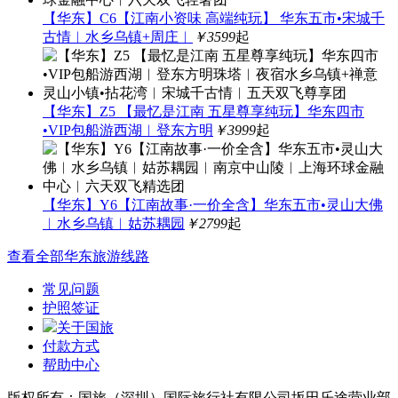
【华东】C6【江南小资味 高端纯玩】 华东五市•宋城千
古情︱水乡乌镇+周庄︱
￥3599
起
【华东】Z5 【最忆是江南 五星尊享纯玩】华东四市
•VIP包船游西湖︱登东方明
￥3999
起
【华东】Y6【江南故事·一价全含】华东五市•灵山大佛
︱水乡乌镇︱姑苏耦园
￥2799
起
查看全部华东旅游线路
常见问题
护照签证
关于国旅
付款方式
帮助中心
版权所有：国旅（深圳）国际旅行社有限公司坂田乐途营业部