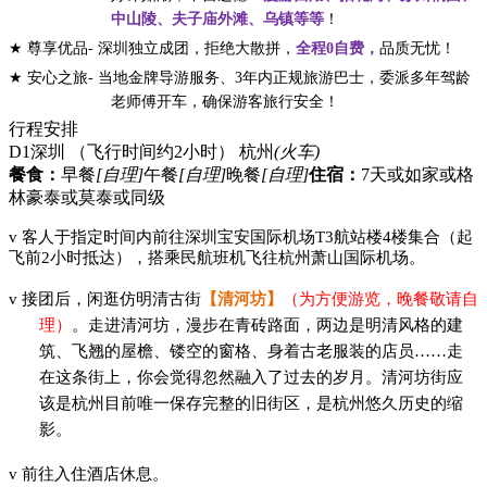
中山陵、夫子庙外滩、乌镇等等
！
★
尊享优品
- 深圳独立成团，拒绝大散拼，
全程
0自费，
品质无忧！
★
安心之旅
- 当地金牌导游服务、3年内正规旅游巴士，委派多年驾龄
老师傅开车，确保游客旅行安全！
行程安排
D1
深圳 （飞行时间约2小时） 杭州
(火车)
餐食：
早餐
[自理]
午餐
[自理]
晚餐
[自理]
住宿：
7天或如家或格
林豪泰或莫泰或同级
v
客人于指定时间内前往深圳宝安国际机场
T3航站楼4楼集合（起
飞前2小时抵达）
，搭乘民航班机飞往杭州萧山国际机场。
v
接团后，闲逛仿明清古街
【清河坊】
（为方便游览，晚餐敬请自
理）
。走进清河坊，漫步在青砖路面，两边是明清风格的建
筑、飞翘的屋檐、镂空的窗格、身着古老服装的店员
……走
在这条街上，你会觉得忽然融入了过去的岁月。清河坊街应
该是杭州目前唯一保存完整的旧街区，是杭州悠久历史的缩
影。
v
前往入住酒店休息。