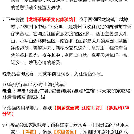
踏青，夏日采菱，秋日观芦，冬日探梅，各种各样令人愉悦
的游憩活动全凭游人兴致。
v
下午前往
【龙坞茶
镇茶文化体验馆
】
位于西湖区龙坞镇上城埭
村，距杭州市中心
15 公里 ，是杭州市政府认定的西湖龙井茶
保护基地。它与之江国家旅游度假区相邻，西面主要是大斗
山、小斗山森林野生区，南面和北面都是大片的茶园，茶园
连绵起伏，青翠连天，新型农家乐遍布，呈现出一幅清新自
然的茶村风光。身在其中，有回归自然、享受天然氧吧、亲
近乡土、放飞心情的感受。
晚餐品尝御茶宴，后乘车前往桐乡，入住酒店休息。
D3
乌镇行车1.5小时上海
(汽车)
餐食：
早餐
[包含]
午餐
[包含]
晚餐
[自理]
住宿：
7天或如家或格
林豪泰或莫泰或同级
v
酒店内用早餐后，
参观
【桐乡蚕丝城
+江南工坊】（参观约
1
50
分钟
）
v
中餐品尝农家风味餐，
前往江南古老水乡，中国最后的
“枕水人
家”--
【乌镇】
。
游览
【东栅景区】
，东栅以其原汁原味的水