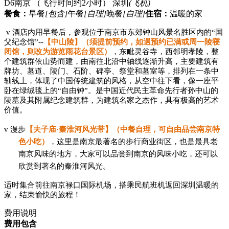
D6
南京 （飞行时间约2小时） 深圳
(飞机)
餐食：
早餐
[包含]
午餐
[自理]
晚餐
[自理]
住宿：
温暖的家
v
酒店内用早餐后，
参观位于南京市东郊钟山风景名胜区内的
“国
父纪念馆”--
【中山陵】（
须提前预约，如遇预约已满或
周一陵寝
闭馆
，则改为游览雨花台景区
）
，东毗灵谷寺，西邻明孝陵，整
个建筑群依山势而建，由南往北沿中轴线逐渐升高，主要建筑有
牌坊、墓道、陵门、石阶、碑亭、祭堂和墓室等，排列在一条中
轴线上，体现了中国传统建筑的风格，从空中往下看，像一座平
卧在绿绒毯上的
“自由钟”。是中国近代民主革命先行者孙中山的
陵墓及其附属纪念建筑群，为建筑名家之杰作，具有极高的艺术
价值。
v
漫步
【夫子庙
·秦淮河风光带】（中餐自理，可自由品尝南京特
色小吃）
，这里是南京最著名的步行商业街区，也是最具老
南京风味的地方，大家可以品尝到南京的风味小吃，还可以
欣赏到著名的秦淮河风光。
适时集合
前往南京禄口国际机场，搭乘民航班机返回深圳温暖的
家，结束愉快的旅程
！
费用说明
费用包含