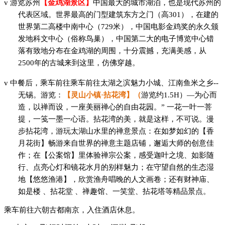
v
游览苏州
【金鸡湖景区】
中国最大的城市湖泊，也是现代苏州的
代表区域。世界最高的门型建筑东方之门（高
301），在建的
世界第二高楼中南中心（729米），中国电影金鸡奖的永久颁
发地科文中心（俗称鸟巢），中国第二大的电子博览中心错
落有致地分布在金鸡湖的周围，十分震撼，充满美感，从
2500年的古城来到这里，仿佛穿越。
v
中餐后，
乘车前往
乘车前往太湖之滨魅力小城、江南鱼米之乡
--
无锡。游览：
【灵山小镇
·拈花湾】（
游览约
1.5H）—为心而
造，以禅而设，一座美丽禅心的自由花园。” 一花一叶一菩
提，一笺一墨一心语。拈花湾的美，就是这样，不可说。漫
步拈花湾，游玩太湖山水里的禅意景点：在如梦如幻的【香
月花街】畅游来自世界的禅意主题店铺，邂逅大师的创意佳
作；在【公案馆】里体验禅宗公案，感受迦叶之境、如影随
行、点亮心灯和镜花水月的别样魅力；在守望自然的生态湿
地【悠悠渔港】，欣赏渔舟唱晚的人文画卷；还有财神庙、
如是楼 、拈花堂 、禅趣馆、一笑堂、拈花塔等精品景点。
乘车前往六朝古都南京，
入住酒店休息。