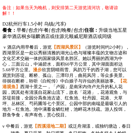
备注：如果当天为晚机，则安排第二天游览清河坊，敬请谅
解！！
D2
杭州行车1.5小时 乌镇
(汽车)
餐食：
早餐
[包含]
午餐
[包含]
晚餐
[包含]
住宿：
升级当地五星
豪华酒店桐乡瑞麟酒店或佳源元顺威尼斯酒店或同级
v
酒店内用早餐后，
游览
【西湖风景区】
（游览时间约
2小时），
西湖景区是一处以秀丽清雅的湖光山色与璀璨丰蕴的文物古迹和
文化艺术交融一体的国家级风景名胜区。她以秀丽的西湖为中
心，三面云山，中涵碧水，面积60平方公里，其中湖面面积达
5.68平方公里。
漫步
欣赏阴晴雨雪、风韵万千的西子湖，您可以
观赏到苏堤、断桥、孤山、三潭印月，曲苑风菏，等众多美景。
徘徊在断桥，聆听《白蛇传》中白娘子与许仙的美丽故事。
【花
港观鱼】
西湖十景之一，「卢园」是南宋内侍卢允升的私人花
园，因其处有清溪自花家山流下，故名「花港」，花港观鱼，与
苏堤前接，全园分爲鱼池古迹、红鱼池、牡丹园、花港、大草
坪、丛林区、芍药圃等七个景区。公园中部的南端是最吸引人的
地方－红鱼池。池中满蓄金鳞红鲤，池畔花木扶疏。游人投饵，
群鱼争食，有声有色，赏心悦目。
v
中餐后，
游览
【西溪湿地二期】
或泛舟湖漾，或独钓塘边，春日