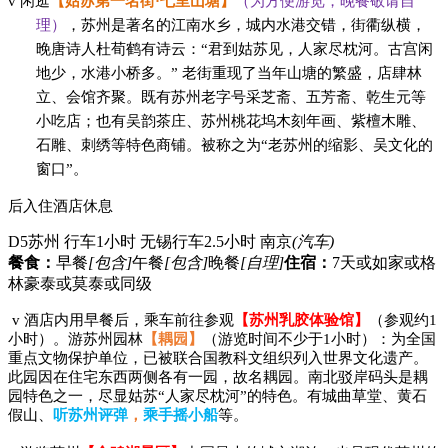
v
闲逛
【姑苏第一名街
·七里山塘】
（为方便游览，晚餐敬请自
理）
，
苏州是著名的江南水乡，城内水港交错，街衢纵横，
晚唐诗人杜荀鹤有诗云：
“君到姑苏见，人家尽枕河。古宫闲
地少，水港小桥多。” 老街重现了当年山塘的繁盛，店肆林
立、会馆齐聚。既有苏州老字号采芝斋、五芳斋、乾生元等
小吃店；也有吴韵茶庄、苏州桃花坞木刻年画、紫檀木雕、
石雕、刺绣等特色商铺。被称之为“老苏州的缩影、吴文化的
窗口”。
后入住酒店休息
D5
苏州 行车1小时 无锡行车2.5小时 南京
(汽车)
餐食：
早餐
[包含]
午餐
[包含]
晚餐
[自理]
住宿：
7天或如家或格
林豪泰或莫泰或同级
v
酒店内用早餐后，
乘车前往参观
【
苏州乳胶体验
馆
】
（
参观约
1
小时
）
。
游苏州园林
【耦园】
（游览时间不少于
1小时）：为全国
重点文物保护单位，已被联合国教科文组织列入世界文化遗产。
此园因在住宅东西两侧各有一园，故名耦园。南北驳岸码头是耦
园特色之一，尽显姑苏“人家尽枕河”的特色。有城曲草堂、黄石
假山、
听苏州评弹
，
乘手摇小船
等。