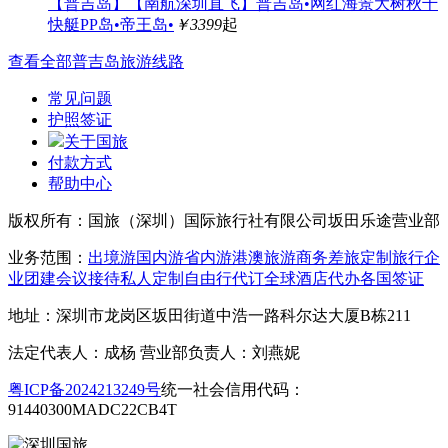
【普吉岛】【南航深圳直飞】普吉岛•网红海景大树秋千
快艇PP岛•帝王岛•
￥3399
起
查看全部普吉岛旅游线路
常见问题
护照签证
关于国旅
付款方式
帮助中心
版权所有：国旅（深圳）国际旅行社有限公司坂田乐途营业部
业务范围：
出境游
国内游
省内游
港澳旅游
商务差旅
定制旅行
企
业团建
会议接待
私人定制
自由行
代订全球酒店
代办各国签证
地址：深圳市龙岗区坂田街道中浩一路科尔达大厦B栋211
法定代表人：成杨 营业部负责人：刘燕妮
粤ICP备2024213249号
统一社会信用代码：
91440300MADC22CB4T