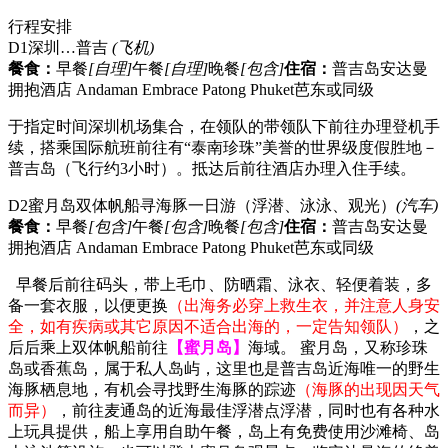
行程安排
D1
深圳…普吉
(飞机)
餐食：
早餐
[自理]
午餐
[自理]
晚餐
[包含]
住宿：
普吉岛安达曼
拥抱酒店 Andaman Embrace Patong Phuket芭东或同级
于指定时间深圳机场集合，在领队的带领队下前往办理登机手
续，搭乘国际航班前往有“泰南珍珠”美誉的世界级度假胜地－
普吉岛（飞行约3小时）。抵达后前往酒店办理入住手续。
D2
蜜月岛双体帆船寻海豚一日游（浮潜、泳泳、观光）
(汽车)
餐食：
早餐
[包含]
午餐
[包含]
晚餐
[包含]
住宿：
普吉岛安达曼
拥抱酒店 Andaman Embrace Patong Phuket芭东或同级
早餐后前往码头，带上毛巾、防晒霜、泳衣、轻便着装，多
备一套衣服，以便更换
（出海务必穿上救生衣，并注意人身安
全，如有疾病或其它原因不适合出海的，一定告知领队）
，之
后后乘上双体帆船前往
【蜜月岛】
海域。 蜜月岛，又称珍珠
岛或香蕉岛，属于私人岛屿，这里也是普吉岛近海唯一的野生
海豚栖息地，有机会寻找野生海豚的踪迹
（海豚的出现因天气
而异）
，前往麦通岛的近海最佳浮潜点浮潜，同时也有各种水
上玩具提供，船上享用自助午餐，岛上有免费使用沙滩椅、岛