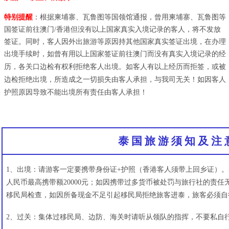
特别提醒
：根据柬埔寨、瓦鲁图等国领馆通报，曾用柬埔寨、瓦鲁图等
国签证前往澳门
/香港但没有以上国家真实
入境记录的客人，将不发放
签证。同时，客人因外出旅游等原因持其他国家真实签证出境，在办理
出境手续时，如
曾有用以上国家签证前往澳门而没有真实入境记录的经
历，各关口边检有权利拒绝客人出境。如客人有以上经历而
拒签，或被
边检拒绝出境，所造成之一切损失由客人承担，与我司无关！如因客人
护照原因导致不能出境所有责
任由客人承担！
泰 国 旅 游 须 知 及 注 
1、出境：请游客一定要携带身份证+护照（香港客人须带上回乡证）。
人民币最高携带额20000元；如因携带过多货币被处罚与旅行社的责任
移民局检查，如因所备现金不足引起移民局拒绝旅客进泰，旅客必须自
2、过关：集体过移民局、边防、海关时请听从领队的指挥，不要私自