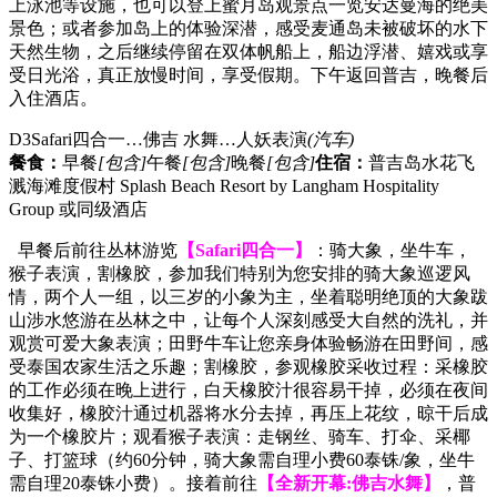
上泳池等设施，也可以登上蜜月岛观景点一览安达曼海的绝美
景色；或者参加岛上的体验深潜，感受麦通岛未被破坏的水下
天然生物，之后继续停留在双体帆船上，船边浮潜、嬉戏或享
受日光浴，真正放慢时间，享受假期。下午返回普吉，晚餐后
入住酒店。
D3
Safari四合一…佛吉 水舞…人妖表演
(汽车)
餐食：
早餐
[包含]
午餐
[包含]
晚餐
[包含]
住宿：
普吉岛水花飞
溅海滩度假村 Splash Beach Resort by Langham Hospitality
Group 或同级酒店
早餐后前往丛林游览
【Safari四合一】
：骑大象，坐牛车，
猴子表演，割橡胶，参加我们特别为您安排的骑大象巡逻风
情，两个人一组，以三岁的小象为主，坐着聪明绝顶的大象跋
山涉水悠游在丛林之中，让每个人深刻感受大自然的洗礼，并
观赏可爱大象表演；田野牛车让您亲身体验畅游在田野间，感
受泰国农家生活之乐趣；割橡胶，参观橡胶采收过程：采橡胶
的工作必须在晚上进行，白天橡胶汁很容易干掉，必须在夜间
收集好，橡胶汁通过机器将水分去掉，再压上花纹，晾干后成
为一个橡胶片；观看猴子表演：走钢丝、骑车、打伞、采椰
子、打篮球（约60分钟，骑大象需自理小费60泰铢/象，坐牛
需自理20泰铢小费）。接着前往
【全新开幕:佛吉水舞】
，普