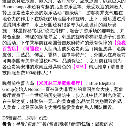
这里设有造浪池、懒人河、各种滑梯、温泉泳池，以及巨大的
Boomerango 和还有有趣的儿童游乐区等。最受欢迎的刺激人
肾上腺素激素分泌的娱乐活动 “超级碗” ，游客将乘充气船在
地心力的作用下在碗状的场地里不停旋转、上下，最后通过滑
道滑到水池中，水上乐园还有很多专为儿童设计的游乐设
施，“林屋探秘”以及“恐龙滑梯”，融合了游乐场的趣味性，并
符合童趣。神秘的探险寻宝，刺激的旋转滑梯都是孩子们喜欢
的活动。下午乘车前往泰国普吉政府特许的最有保障的
【免税
百货店】（可退税）
大型商店购买名贵商品（鳄鱼皮具、名牌
皮包、工艺品、饰品、香料、丝巾等特产），外国人在离境前
可向泰国海关申请退税6-7%，品质保证），之后前往特别为
各位贵宾安排的东南亚最具特色的
【SPA】
精油推拿 ( 请自备
技师服务费100泰铢/人)！
晚餐前往普吉岛
【米其林三星蓝象餐厅】
，Blue Elephant
Group创始人Nooror一直被誉为非官方的泰国美食大使，蓝象
餐厅置身于一个世纪的历史建筑中，步入其中恍若时光倒流，
在主厨之桌，体验独一无二的美食盛会,品尝只为您而设的诱
人美食，此尊享体验专为懂得鉴赏美食的私人团队而设。
D5
普吉岛…深圳
(飞机)
餐食：
早餐
[包含]
午餐
[包含]
晚餐
[自理]
住宿：
温暖的家