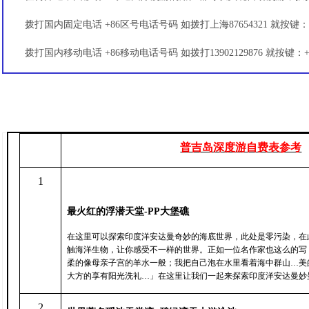
拨打国内固定电话 +86区号电话号码 如拨打上海87654321 就按键：+86
拨打国内移动电话 +86移动电话号码 如拨打13902129876 就按键：+861
普吉岛深度游自费表参考
1
最火红的浮潜
天堂
-PP
大堡礁
在这里可以探索印度洋安达曼奇妙的海底世界，此处是零污染，在
触海洋生物，让你感受不一样的世界。正如一位名作家也这么的写
柔的像母亲子宫的羊水一般；我把自己泡在水里看着海中群山
…
美
大方的享有阳光洗礼
…
」在这里让我们一起来探索印度洋安达曼妙
2