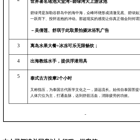
世界著名瑶池天堂湾
+
碧绿湾天上游泳池
碧绿湾是加勒谷群岛中的海中海，众峰环绕形成清澈见底、碧绿如
一跃而下、投怀送抱的冲动。那超现实的感觉让你真正领会到何谓
－吴倩莲、舒琪于此取景拍摄沐浴乳广告
3
离岛水果大餐
+
冰冻可乐无限畅饮；
4
出海教练水手，提供浮潜用具
5
泰式古方按摩
2
个小时
又称指压，为泰国古代医学文化之一，源远流长。始传自泰国菩提
人体穴位为主，打通血脉，达到舒筋活血，消除疲劳的功效。