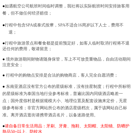
●
如遇航空公司航班时间临时调整，我社将以实际航班时间安排旅客用
餐，但不做任何经济赔偿；
●
行程中包含
SPA或泰式按摩，SPA不适合16周岁以下人士，费用不
退；
●
行程中旅游景点和餐食都是提前预定好，如客人临时取消行程将不退
还任何的费用，敬请留意；
●
境外旅游期间财物请随身保管，车上不可放贵重物品，自由活动期间
注意安全；
●
行程中的购物点安排是合法的购物商店，客人完全自愿消费；
●
东南亚酒店没有官方公布的星级标准，没有挂星制度；行程中所标明
的星级标准为泰国当地行业参考标准，普遍比国内同级酒店略差一
点；国外度假村是根据规模大小、地理位置及配套设施来定价，无星
级参考标准；非官方网站所公布的酒店星级档次，属于该网站自己标
准。离开酒店逛街请携带酒店名片，以备迷路使用。
●
请自备日常生活用品：牙刷、牙膏、拖鞋、太阳帽、太阳镜、防晒护
肤品
50+以上、防蚊水