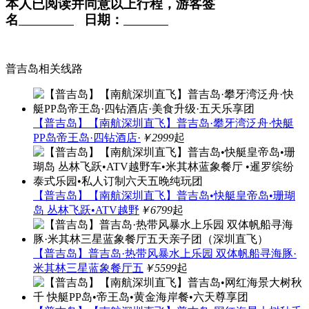
本人已阅读并同意以上行程，游客签
名
日期：
普吉岛相关线路
【普吉岛】【南航深圳直飞】普吉岛·攀牙湾泛舟·快艇
PP岛帝王岛·四钻酒店·
￥2999
起
【普吉岛】【南航深圳直飞】普吉岛•快艇皇帝岛•珊瑚
岛 丛林飞跃•ATV越野
￥6799
起
【普吉岛】普吉岛·热带风暴水上乐园 双体帆船寻海豚·
米其林三星蓝象餐厅五
￥5599
起