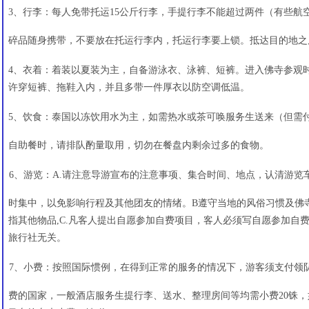
3、行李：每人免带托运15公斤行李，手提行李不能超过两件（有些航
碎品随身携带，不要放在托运行李内，托运行李要上锁。抵达目的地之
4、衣着：着装以夏装为主，自备游泳衣、泳裤、短裤。进入佛寺参观
许穿短裤、拖鞋入内，并且多带一件厚衣以防空调低温。
5、饮食：泰国以冻饮用水为主，如需热水或茶可唤服务生送来（但需
自助餐时，请排队酌量取用，切勿在餐盘内剩余过多的食物。
7、 6、游览：A.请注意导游宣布的注意事项、集合时间、地点，认清游
时集中，以免影响行程及其他团友的情绪。B遵守当地的风俗习惯及佛
指其他物品,C.凡客人提出自愿参加自费项目，客人必须写自愿参加自
旅行社无关。
8、 7、小费：按照国际惯例，在得到正常的服务的情况下，游客须支付
费的国家，一般酒店服务生提行李、送水、整理房间等均需小费20铢，如行