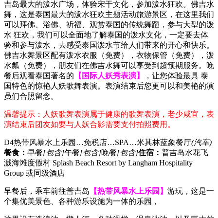
吉岛最大的泼水广场，体验宋干文化，参加泼水狂欢。佛吉水
舞，这是泰国最大的泼水狂欢主题活动旅游景区，在这里我们
可以拜佛、浴佛、祈福、观赏泰国的传统舞蹈，参与大型的泼
水 狂欢，我们可以全面地了解泰国的泼水文化，一定要去体
验和参与泼水，去感受泰国泼水节给人们带来的开心和快乐。
佛吉水舞景区配有泼水衣服（免费），衣物保管（免费），泼
水瓢（免费），朋友们在佛吉水舞可以享受到超预期服务。晚
餐后观看泰国著名的
【国际人妖秀表演】
，让您体验最具 泰
国特色的惊艳人妖歌舞表演。表演结束后您更可以和美艳的演
员们合照留念。
温馨提示：人妖歌舞表演属于健康的歌舞表演，老少咸宜，表
演结束后团友如要与人妖合影需要支付拍照费用。
D4
热带风暴水上乐园…免税店…SPA…米其林蓝象餐厅
(汽车)
餐食：
早餐
[包含]
午餐
[包含]
晚餐
[包含]
住宿：
普吉岛水花飞
溅海滩度假村 Splash Beach Resort by Langham Hospitality
Group 或同级酒店
早餐后，乘车前往普吉岛
【热带风暴水上乐园】
游玩，这是一
个集优美景色、各种游乐设施为一体的乐园，