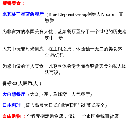
饕餮美食：
米其林三星蓝象餐厅
（
Blue Elephant Group
创始人
Nooror
一直
被誉
为非官方的泰国美食大使，蓝象餐厅置身于一个世纪的历史建
筑中，步
入其中恍若时光倒流，在主厨之桌，体验独一无二的美食盛
会
,
品尝只
为您而设的诱人美食，此尊享体验专为懂得鉴赏美食的私人团
队而设。
餐标
300
人民币
/
人 ）
大自然餐厅
（大众点评，马蜂窝，人气餐厅）
日本料理
（普吉岛最大日式自助料理连锁 菜式齐全）
自由购物
：
全程无指定购物店，仅进一个市区免税百货店