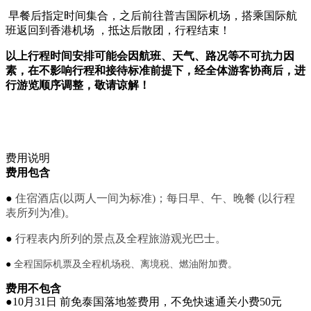
早餐后指定时间集合，之后前往普吉国际机场，搭乘国际航
班返回到香港机场 ，抵达后散团，行程结束！
以上行程时间安排可能会因航班、天气、路况等不可抗力因
素，在不影响行程和接待标准前提下，经全体游客协商后，进
行游览顺序调整，敬请谅解！
费用说明
费用包含
●
住宿酒店
(
以两人一间为标准
)
；每日早、午、晚餐
(
以行程
表所列为准
)
。
●
行程表内所列的景点及全程旅游观光巴士。
●
全程国际机票及全程机场税、离境税、燃油附加费。
费用不包含
●
10
月
31
日 前免泰国落地签费用，不免快速通关小费
50
元