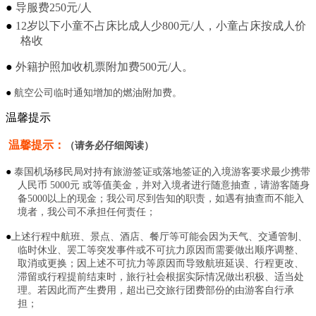
●
导服费
250
元
/
人
●
12
岁以下小童不占床比成人少
800
元
/
人，小童占床按成人价
格收
●
外籍护照加收机票附加费
500
元
/
人。
●
航空公司临时通知增加的燃油附加费。
温馨提示
温馨提示：
（请务必仔细阅读）
●
泰国机场移民局对持有旅游签证或落地签证的入境游客要求最少携带
人民币
5000元 或等值美金，并对入境者进行随意抽查，请游客随身
备5000以上的现金；我公司尽到告知的职责，如遇有抽查而不能入
境者，我公司不承担任何责任；
●
上述行程中航班、景点、酒店、餐厅等可能会因为天气、交通管制、
临时休业、罢工等突发事件或不可抗力原因而需要做出顺序调整、
取消或更换；因上述不可抗力等原因而导致航班延误、行程更改、
滞留或行程提前结束时，旅行社会根据实际情况做出积极、适当处
理。若因此而产生费用，超出已交旅行团费部份的由游客自行承
担；